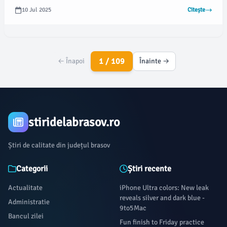
10 Jul 2025
Citește
1 / 109
← Înapoi
Înainte →
stiridelabrasov.ro
Știri de calitate din județul brasov
Categorii
Știri recente
Actualitate
iPhone Ultra colors: New leak
reveals silver and dark blue -
Administratie
9to5Mac
Bancul zilei
Fun finish to Friday practice