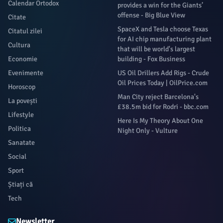
Calendar Ortodox
provides a win for the Giants’
offense - Big Blue View
Citate
SpaceX and Tesla choose Texas
Citatul zilei
for AI chip manufacturing plant
Cultura
that will be world's largest
Economie
building - Fox Business
Evenimente
US Oil Drillers Add Rigs - Crude
Oil Prices Today | OilPrice.com
Horoscop
Man City reject Barcelona's
La povești
£38.5m bid for Rodri - bbc.com
Lifestyle
Here Is My Theory About One
Politica
Night Only - Vulture
Sanatate
Social
Sport
Știați că
Tech
Newsletter