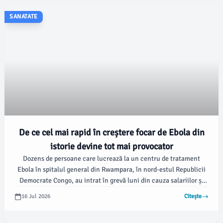
SANATATE
De ce cel mai rapid în creștere focar de Ebola din
istorie devine tot mai provocator
Dozens de persoane care lucrează la un centru de tratament
Ebola în spitalul general din Rwampara, în nord-estul Republicii
Democrate Congo, au intrat în grevă luni din cauza salariilor și
bonusurilor neplătite, închizând spitalul, blocând drumul către
16 Jul 2026
Citește
facilitățile medicale și arzând cauciucuri în fața porților
principale. Aceste informații provin, conform apnews.com.