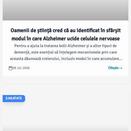
Oamenii de știință cred că au identificat în sfârșit
modul în care Alzheimer ucide celulele nervoase
Pentru a ajuta la tratarea bolii Alzheimer și a altor tipuri de
demență, este esențial să înțelegem mecanismele prin care
aceasta dăunează creierului, inclusiv modul în care acumularea
toxică de proteine în interiorul neuronilor duce, în final, la
09 Jul 2026
Citește
moartea acestora. Acest lucru a fost raportat de
sciencealert.com.
SANATATE