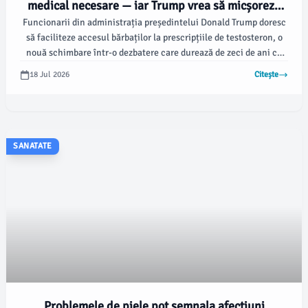
medical necesare — iar Trump vrea să micșoreze
Funcionarii din administrația președintelui Donald Trump doresc
acest raport
să faciliteze accesul bărbaților la prescripțiile de testosteron, o
nouă schimbare într-o dezbatere care durează de zeci de ani cu
privire la beneficiile și riscurile înlocuirii hormonului ce
18 Jul 2026
Citește
afectează libidoul, starea de spirit și alți factori de sănătate.
Potrivit fortune.com, această inițiativă, susținută de secretarul
pentru sănătate Robert F.
SANATATE
Problemele de piele pot semnala afecțiuni