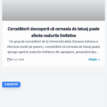
Cercetătorii descoperă că cerneala de tatuaj poate
afecta nodurile limfatice
Un grup de cercetători de la Università della Svizzera italiana a
efectuat studii pe șoareci, constatând că cerneala de tatuaj poate
ajunge rapid la nodurile limfatice din apropiere, provocând daune
la nivelul macrofagelor și menținând inflamația activă timp de cel
08 Jul 2026
Citește
puțin două luni. Rezultatele acestei cercetări sunt publicate în
Proceedings of the National Academy of Sciences, conform
spacedaily.com.
SANATATE