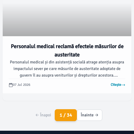
Personalul medical reclamă efectele măsurilor de
austeritate
Personalul medical și din asistență socială atrage atenția asupra
impactului sever pe care măsurile de austeritate adoptate de
guvern îl au asupra veniturilor și drepturilor acestora.
Sindicaliștii solicită urgente măsuri pentru a restabili echitatea
07 Jul 2026
Citește
salarială și pentru a asigura condiții de muncă adecvate.
1 / 34
← Înapoi
Înainte →