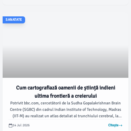
SANATATE
Cum cartografiază oamenii de știință indieni
ultima frontieră a creierului
Potrivit bbc.com, cercetătorii de la Sudha Gopalakrishnan Brain
Centre (SGBC) din cadrul Indian Institute of Technology, Madras
(IIT-M) au realizat un atlas detaliat al trunchiului cerebral, la
nivel celular. Această hartă digitală, numită Anchor (Atlas of
14 Jul 2026
Citește
Neurochemical Characterisation of the Human Brainstem with