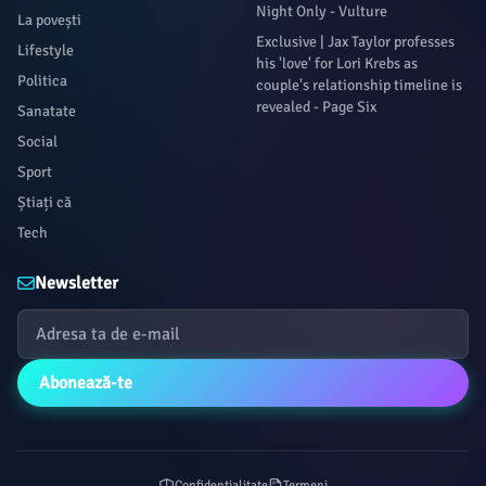
Night Only - Vulture
La povești
Exclusive | Jax Taylor professes
Lifestyle
his 'love' for Lori Krebs as
Politica
couple's relationship timeline is
revealed - Page Six
Sanatate
Social
Sport
Știați că
Tech
Newsletter
Abonează-te
Confidențialitate
Termeni