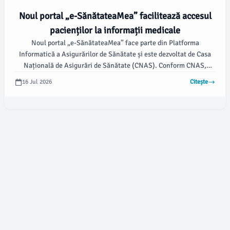
Noul portal „e-SănătateaMea” facilitează accesul
pacienților la informații medicale
Noul portal „e-SănătateaMea” face parte din Platforma
Informatică a Asigurărilor de Sănătate și este dezvoltat de Casa
Națională de Asigurări de Sănătate (CNAS). Conform CNAS,
platforma va fi funcțională la sfârșitul verii, cu începerea
16 Jul 2026
Citește
serviciilor în toamna anului 2026, facilitând astfel interacțiunea
între pacienți și furnizorii de servicii medicale.