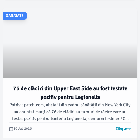
SANATATE
76 de clădiri din Upper East Side au fost testate
pozitiv pentru Legionella
Potrivit patch.com, oficialii din cadrul sănătății din New York City
au anunțat marți că 76 de clădiri au turnuri de răcire care au
testat pozitiv pentru bacteria Legionella, conform testelor PCR
efectuate pe Upper East Side, cifra fiind în creștere față de cele
16 Jul 2026
Citește
31 de clădiri confirmate săptămâna trecută. Autoritățile au
publicat cele 45 de adrese noi incluse pe listă.