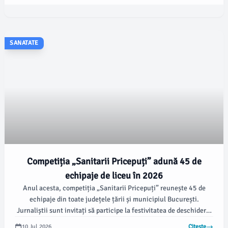
3D Reconstruction), combină peste 500 de secțiuni de țesut din
creierele fetale, infantile și adulte, oferind o nouă înțelegere a
unui domeniu slab înțeles al neurologiei.
SANATATE
Competiția „Sanitarii Pricepuți” adună 45 de
echipaje de liceu în 2026
Anul acesta, competiția „Sanitarii Pricepuți” reunește 45 de
echipaje din toate județele țării și municipiul București.
Jurnaliștii sunt invitați să participe la festivitatea de deschidere,
programată pe 14 iulie 2026, între orele 10:00 și 10:30, la
10 Jul 2026
Citește