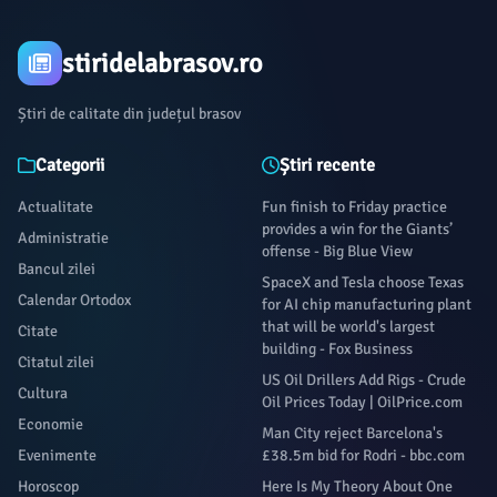
stiridelabrasov.ro
Știri de calitate din județul brasov
Categorii
Știri recente
Actualitate
Fun finish to Friday practice
provides a win for the Giants’
Administratie
offense - Big Blue View
Bancul zilei
SpaceX and Tesla choose Texas
Calendar Ortodox
for AI chip manufacturing plant
that will be world's largest
Citate
building - Fox Business
Citatul zilei
US Oil Drillers Add Rigs - Crude
Cultura
Oil Prices Today | OilPrice.com
Economie
Man City reject Barcelona's
Evenimente
£38.5m bid for Rodri - bbc.com
Horoscop
Here Is My Theory About One