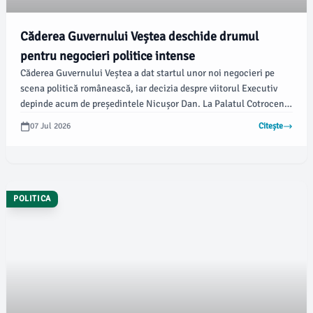
Căderea Guvernului Veștea deschide drumul
pentru negocieri politice intense
Căderea Guvernului Veștea a dat startul unor noi negocieri pe
scena politică românească, iar decizia despre viitorul Executiv
depinde acum de președintele Nicușor Dan. La Palatul Cotroceni
se iau în considerare mai multe scenarii pentru numirea noului
07 Jul 2026
Citește
premier, în timp ce partidele caută soluții viabile pentru a obține
sprijin în Parlament, conform informațiilor oferite de Realitatea
PLUS.
POLITICA