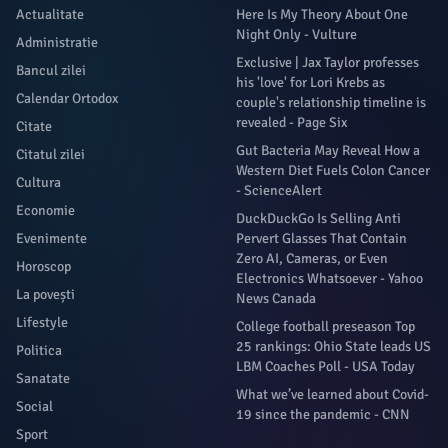
Actualitate
Here Is My Theory About One
Night Only - Vulture
Administratie
Exclusive | Jax Taylor professes
Bancul zilei
his 'love' for Lori Krebs as
Calendar Ortodox
couple's relationship timeline is
revealed - Page Six
Citate
Gut Bacteria May Reveal How a
Citatul zilei
Western Diet Fuels Colon Cancer
Cultura
- ScienceAlert
Economie
DuckDuckGo Is Selling Anti
Evenimente
Pervert Glasses That Contain
Zero AI, Cameras, or Even
Horoscop
Electronics Whatsoever - Yahoo
La povești
News Canada
Lifestyle
College football preseason Top
25 rankings: Ohio State leads US
Politica
LBM Coaches Poll - USA Today
Sanatate
What we’ve learned about Covid-
Social
19 since the pandemic - CNN
Sport