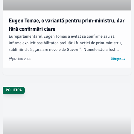
Eugen Tomac, o variantă pentru prim-ministru, dar
fără confirmări clare
Europarlamentarul Eugen Tomac a evitat să confirme sau să
infirme explicit posibilitatea preluării funcției de prim-ministru,
subliniind că „ţara are nevoie de Guvern”. Numele său a fost
intens discutat ca fiind una dintre principalele opțiuni pentru
02 Jun 2026
Citește
formarea noului Executiv, conform News.ro.
POLITICA