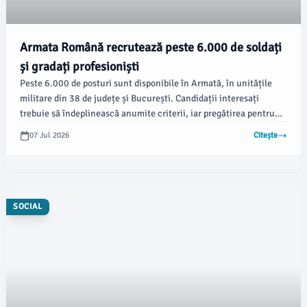
Armata Română recrutează peste 6.000 de soldați
și gradați profesioniști
Peste 6.000 de posturi sunt disponibile în Armată, în unitățile
militare din 38 de județe și București. Candidații interesați
trebuie să îndeplinească anumite criterii, iar pregătirea pentru
cei admiși va începe pe 7 septembrie 2026, conform newsbv.ro.
07 Jul 2026
Citește
SOCIAL