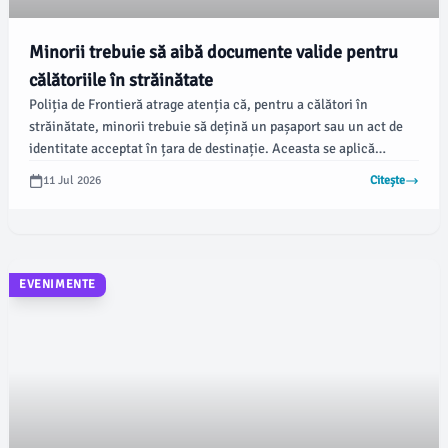
Minorii trebuie să aibă documente valide pentru
călătoriile în străinătate
Poliția de Frontieră atrage atenția că, pentru a călători în
străinătate, minorii trebuie să dețină un pașaport sau un act de
identitate acceptat în țara de destinație. Aceasta se aplică
indiferent dacă destinația se află într-un stat din spațiul
11 Jul 2026
Citește
Schengen sau nu, conform informațiilor transmise de Agerpres.
EVENIMENTE