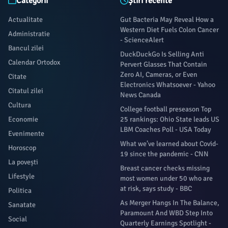
Categorii
Știri recente
Actualitate
Gut Bacteria May Reveal How a
Western Diet Fuels Colon Cancer
Administratie
- ScienceAlert
Bancul zilei
DuckDuckGo Is Selling Anti
Calendar Ortodox
Pervert Glasses That Contain
Zero AI, Cameras, or Even
Citate
Electronics Whatsoever - Yahoo
Citatul zilei
News Canada
Cultura
College football preseason Top
Economie
25 rankings: Ohio State leads US
LBM Coaches Poll - USA Today
Evenimente
What we’ve learned about Covid-
Horoscop
19 since the pandemic - CNN
La povești
Breast cancer checks missing
Lifestyle
most women under 50 who are
at risk, says study - BBC
Politica
As Merger Hangs In The Balance,
Sanatate
Paramount And WBD Step Into
Social
Quarterly Earnings Spotlight -