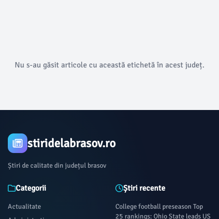
Nu s-au găsit articole cu această etichetă în acest județ.
stiridelabrasov.ro
Știri de calitate din județul brasov
Categorii
Știri recente
Actualitate
College football preseason Top
25 rankings: Ohio State leads US