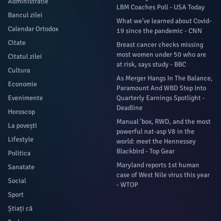
Administratie
LBM Coaches Poll - USA Today
Bancul zilei
What we’ve learned about Covid-
Calendar Ortodox
19 since the pandemic - CNN
Citate
Breast cancer checks missing
most women under 50 who are
Citatul zilei
at risk, says study - BBC
Cultura
As Merger Hangs In The Balance,
Economie
Paramount And WBD Step Into
Evenimente
Quarterly Earnings Spotlight -
Deadline
Horoscop
Manual 'box, RWD, and the most
La povești
powerful nat-asp V8 in the
Lifestyle
world: meet the Hennessey
Blackbird - Top Gear
Politica
Maryland reports 1st human
Sanatate
case of West Nile virus this year
Social
- WTOP
Sport
Știați că