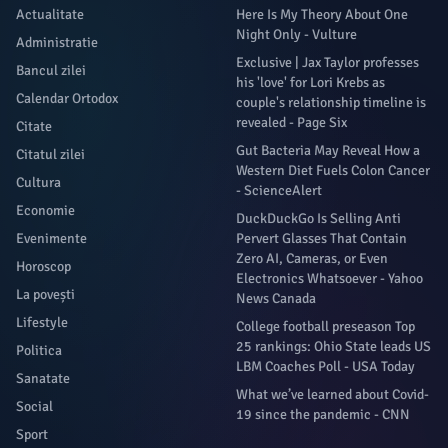
Actualitate
Here Is My Theory About One
Night Only - Vulture
Administratie
Exclusive | Jax Taylor professes
Bancul zilei
his 'love' for Lori Krebs as
Calendar Ortodox
couple's relationship timeline is
revealed - Page Six
Citate
Gut Bacteria May Reveal How a
Citatul zilei
Western Diet Fuels Colon Cancer
Cultura
- ScienceAlert
Economie
DuckDuckGo Is Selling Anti
Evenimente
Pervert Glasses That Contain
Zero AI, Cameras, or Even
Horoscop
Electronics Whatsoever - Yahoo
La povești
News Canada
Lifestyle
College football preseason Top
25 rankings: Ohio State leads US
Politica
LBM Coaches Poll - USA Today
Sanatate
What we’ve learned about Covid-
Social
19 since the pandemic - CNN
Sport