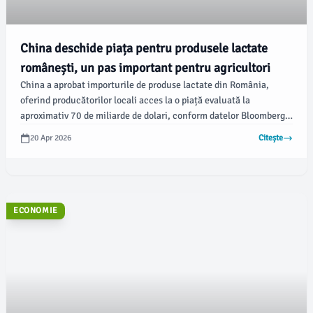
China deschide piața pentru produsele lactate
românești, un pas important pentru agricultori
China a aprobat importurile de produse lactate din România,
oferind producătorilor locali acces la o piață evaluată la
aproximativ 70 de miliarde de dolari, conform datelor Bloomberg
și Reuters. Autoritatea vamală chineză a anunțat că producătorii
20 Apr 2026
Citește
români eligibili pot exporta varietăți de produse, precum lapte,
brânzeturi, lapte praf, zer și formule pentru sugari, cu
respectarea standardelor sanitare impuse de Beijing.
ECONOMIE