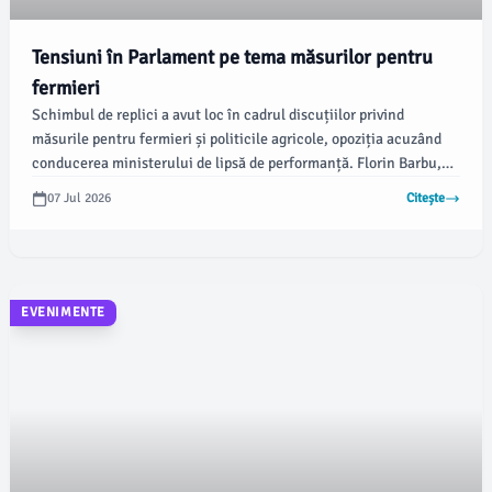
Tensiuni în Parlament pe tema măsurilor pentru
fermieri
Schimbul de replici a avut loc în cadrul discuțiilor privind
măsurile pentru fermieri și politicile agricole, opoziția acuzând
conducerea ministerului de lipsă de performanță. Florin Barbu,
propus pentru funcția de ministru al Agriculturii în Guvernul
07 Jul 2026
Citește
Veștea, a primit aviz favorabil din partea comisiilor parlamentare
de specialitate, conform newsbv.ro.
EVENIMENTE