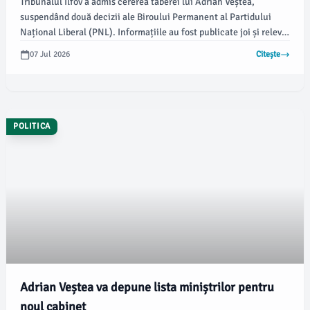
Tribunalul Ilfov a admis cererea taberei lui Adrian Veștea,
suspendând două decizii ale Biroului Permanent al Partidului
Național Liberal (PNL). Informațiile au fost publicate joi și relevă
că susținătorii premierului desemnat nu pot fi excluși din partid
07 Jul 2026
Citește
pentru sprijinul acordat noului guvern.
POLITICA
Adrian Veștea va depune lista miniștrilor pentru
noul cabinet