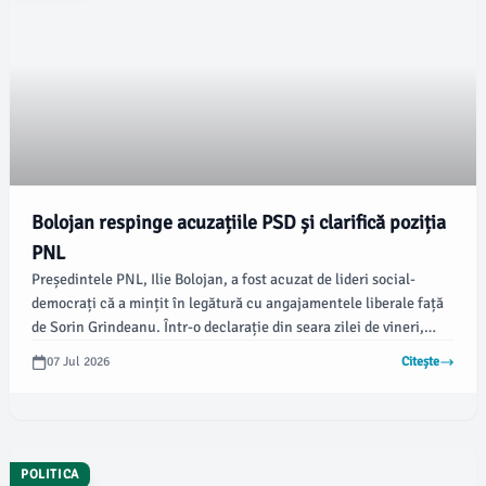
Bolojan respinge acuzațiile PSD și clarifică poziția
PNL
Președintele PNL, Ilie Bolojan, a fost acuzat de lideri social-
democrați că a mințit în legătură cu angajamentele liberale față
de Sorin Grindeanu. Într-o declarație din seara zilei de vineri,
Bolojan a subliniat că liberalii nu au promis „un cec în alb”, ci un
07 Jul 2026
Citește
acord politic pentru luarea unei decizii referitoare la învestirea
unui guvern, conform News.ro.
POLITICA