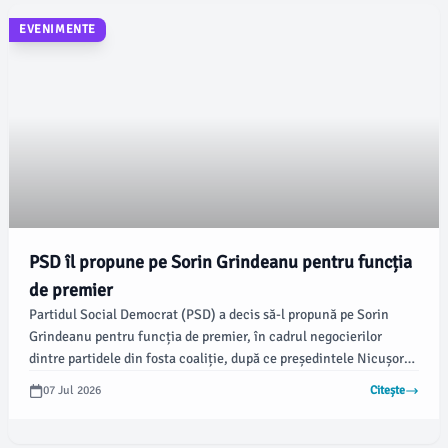
EVENIMENTE
PSD îl propune pe Sorin Grindeanu pentru funcția
de premier
Partidul Social Democrat (PSD) a decis să-l propună pe Sorin
Grindeanu pentru funcția de premier, în cadrul negocierilor
dintre partidele din fosta coaliție, după ce președintele Nicușor
Dan a pasat responsabilitatea de a găsi o nouă formulă de
07 Jul 2026
Citește
guvernare. Președintele nu a desemnat în mod oficial un premier
în urma consultărilor de marți, dar a încurajat partidele să
negocieze formarea unui guvern minoritar.