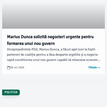
Marius Dunca solicită negocieri urgente pentru
formarea unui nou guvern
Vicepreședintele PSD, Marius Dunca, a făcut apel luni la foștii
parteneri de coaliție pentru a lăsa deoparte orgoliile și a negocia
rapid constituirea unui nou guvern capabil să relanseze economia
și să protejeze nivelul de trai al românilor. Conform datelor
08 Jul 2026
Citește
Institutului Național de Statistică, situația economică a țării se
agravează.
POLITICA