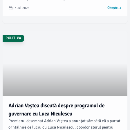
decizie vine după ce Eugen Tomac și-a depus mandatul, iar Adrian
07 Jul 2026
Citește
Veștea nu a reușit să adune voturile necesare.
POLITICA
Adrian Veștea discută despre programul de
guvernare cu Luca Niculescu
Premierul desemnat Adrian Veștea a anunțat sâmbătă că a purtat
o întâlnire de lucru cu Luca Niculescu, coordonatorul pentru