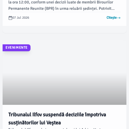
la ora 12:00, conform unei decizii luate de membrii Birourilor
Permanente Reunite (BPR) în urma reluării ședinței. Potrivit
newsbv.ro, această etapă precede învestirea Guvernului Veștea,
07 Jul 2026
Citește
programată pentru luni seara.
EVENIMENTE
Tribunalul Ilfov suspendă deciziile împotriva
susținătorilor lui Veștea