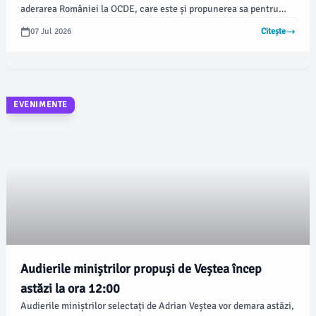
aderarea României la OCDE, care este și propunerea sa pentru
funcția de ministru al Afacerilor Externe. Cei doi au revizuit
07 Jul 2026
Citește
varianta finală a programului de guvernare pe care Veștea
plănuiește să o prezinte Parlamentului.
EVENIMENTE
Audierile miniștrilor propuși de Veștea încep
astăzi la ora 12:00
Audierile miniștrilor selectați de Adrian Veștea vor demara astăzi,