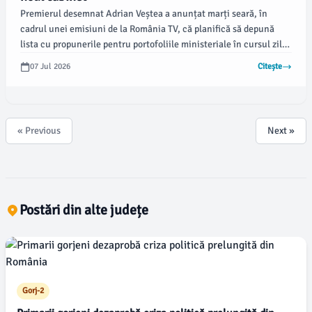
Premierul desemnat Adrian Veștea a anunțat marți seară, în
cadrul unei emisiuni de la România TV, că planifică să depună
lista cu propunerile pentru portofoliile ministeriale în cursul zilei
de miercuri. Acesta va prezenta și programul său de guvernare.
07 Jul 2026
Citește
« Previous
Next »
Postări din alte județe
Gorj-2