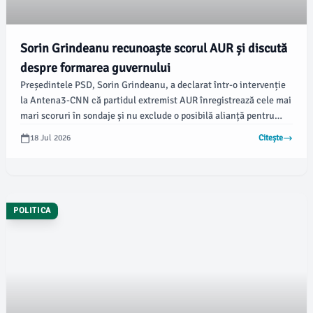
Sorin Grindeanu recunoaște scorul AUR și discută
despre formarea guvernului
Președintele PSD, Sorin Grindeanu, a declarat într-o intervenție
la Antena3-CNN că partidul extremist AUR înregistrează cele mai
mari scoruri în sondaje și nu exclude o posibilă alianță pentru
crearea unei majorități parlamentare. Cu toate acestea, el
18 Jul 2026
Citește
subliniază că AUR trebuie să clarifice aspecte care contravin
politicilor PSD, arătând exemplul mesajelor anti-Ucraina
promovate de liderul George Simion, conform G4Media.ro.
POLITICA