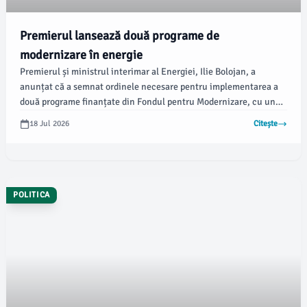
Premierul lansează două programe de
modernizare în energie
Premierul și ministrul interimar al Energiei, Ilie Bolojan, a
anunțat că a semnat ordinele necesare pentru implementarea a
două programe finanțate din Fondul pentru Modernizare, cu un
buget total de 250 de milioane de euro. Anunțul a fost făcut
18 Jul 2026
Citește
sâmbătă și vizează îmbunătățirea infrastructurii energetice.
POLITICA