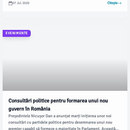
prim-ministru, pentru a înființa un nou executiv cât mai repede.
07 Jul 2026
Citește
Grindeanu a subliniat urgența constituirii unui nou guvern,
având în vedere proiectele importante aflate în desfășurare,
precum PNRR și SAFE.
EVENIMENTE
Consultări politice pentru formarea unui nou
guvern în România
Președintele Nicușor Dan a anunțat marți inițierea unor noi
consultări cu partidele politice pentru desemnarea unui nou
premier capabil să formeze o majoritate în Parlament. Această