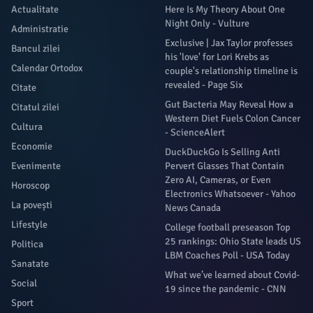
Actualitate
Here Is My Theory About One
Night Only - Vulture
Administratie
Exclusive | Jax Taylor professes
Bancul zilei
his 'love' for Lori Krebs as
Calendar Ortodox
couple's relationship timeline is
revealed - Page Six
Citate
Gut Bacteria May Reveal How a
Citatul zilei
Western Diet Fuels Colon Cancer
Cultura
- ScienceAlert
Economie
DuckDuckGo Is Selling Anti
Evenimente
Pervert Glasses That Contain
Zero AI, Cameras, or Even
Horoscop
Electronics Whatsoever - Yahoo
La povești
News Canada
Lifestyle
College football preseason Top
25 rankings: Ohio State leads US
Politica
LBM Coaches Poll - USA Today
Sanatate
What we’ve learned about Covid-
Social
19 since the pandemic - CNN
Sport