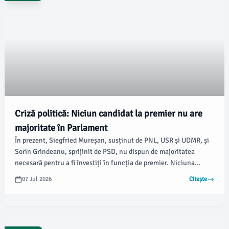
Criză politică: Niciun candidat la premier nu are
majoritate în Parlament
În prezent, Siegfried Mureșan, susținut de PNL, USR și UDMR, și
Sorin Grindeanu, sprijinit de PSD, nu dispun de majoritatea
necesară pentru a fi învestiți în funcția de premier. Niciuna
dintre cele două propuneri nu poate să obțină sprijin suplimentar
07 Jul 2026
Citește
pentru a depăși pragul de voturi cerut, arată newsbv.ro.