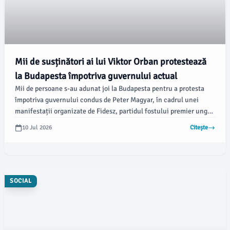
Mii de susținători ai lui Viktor Orban protestează
la Budapesta împotriva guvernului actual
Mii de persoane s-au adunat joi la Budapesta pentru a protesta
împotriva guvernului condus de Peter Magyar, în cadrul unei
manifestații organizate de Fidesz, partidul fostului premier ungar,
Viktor Orban. Conform agenției de știri EFE, protestatarii au ieșit
10 Jul 2026
Citește
pe străzi sub sloganul „Opriţi tirania” și au exprimat îngrijorări
legate de reformele constituționale recente.
SOCIAL