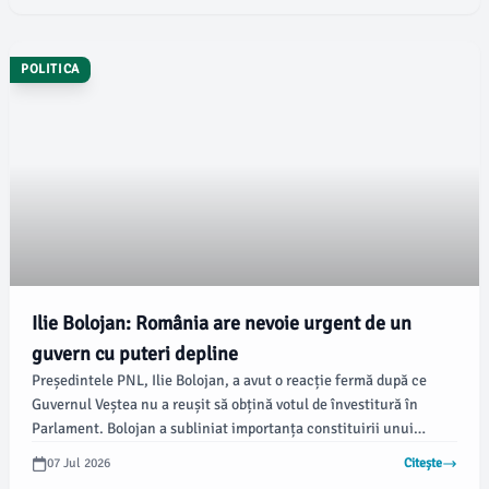
POLITICA
Ilie Bolojan: România are nevoie urgent de un
guvern cu puteri depline
Președintele PNL, Ilie Bolojan, a avut o reacție fermă după ce
Guvernul Veștea nu a reușit să obțină votul de învestitură în
Parlament. Bolojan a subliniat importanța constituirii unui
executiv care să funcționeze cu autoritate deplină în această
07 Jul 2026
Citește
perioadă de incertitudine politică.