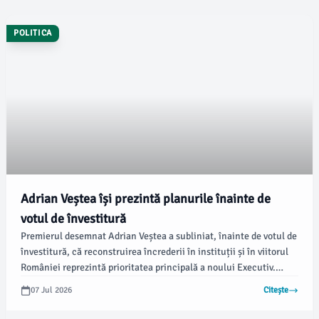
POLITICA
Adrian Veștea își prezintă planurile înainte de
votul de învestitură
Premierul desemnat Adrian Veștea a subliniat, înainte de votul de
învestitură, că reconstruirea încrederii în instituții și în viitorul
României reprezintă prioritatea principală a noului Executiv.
Conform newsbv.ro, el a evidențiat necesitatea urgentă a unui
07 Jul 2026
Citește
guvern stabil, capabil să facă față provocărilor contemporane.