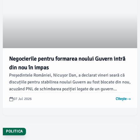
Negocierile pentru formarea noului Guvern intră
din nou în impas
Președintele României, Nicușor Dan, a declarat vineri seară că
discuțiile pentru stabilirea noului Guvern au fost blocate din nou,
acuzând PNL de schimbarea poziției legate de un guvern
minoritar PSD. Potrivit newsbv.ro, Dan a subliniat că
07 Jul 2026
Citește
responsabilitatea formării unei majorități revine în întregime
partidelor politice.
POLITICA