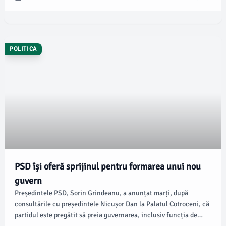
premier, în timp ce partidele caută soluții viabile pentru a obține
sprijin în Parlament, conform informațiilor oferite de Realitatea
PLUS.
POLITICA
PSD își oferă sprijinul pentru formarea unui nou
guvern
Președintele PSD, Sorin Grindeanu, a anunțat marți, după
consultările cu președintele Nicușor Dan la Palatul Cotroceni, că
partidul este pregătit să preia guvernarea, inclusiv funcția de