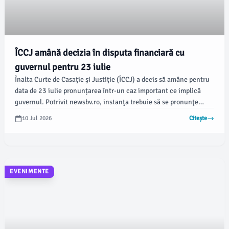
ÎCCJ amână decizia în disputa financiară cu
guvernul pentru 23 iulie
Înalta Curte de Casaţie şi Justiţie (ÎCCJ) a decis să amâne pentru
data de 23 iulie pronunțarea într-un caz important ce implică
guvernul. Potrivit newsbv.ro, instanţa trebuie să se pronunţe
asupra recursului pe care Executivul l-a depus în legătură cu
10 Jul 2026
Citește
restanţele salariale semnificative revendicate de magistraţi.
EVENIMENTE