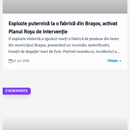
Explozie puternică la o fabrică din Brașov, activat
Planul Roșu de Intervenție
O explozie violentă a zguduit marți o fabrică de produse din lemn
din municipiul Brașov, provocând un incendiu semnificativ,
însoțit de degajări mari de fum. Potrivit newsbv.ro, incidentul a
avut loc la un transportor de rumeguș, ceea ce a generat o reacție
22 Jul 2026
Citește
urgentă din partea autorităților locale.
EVENIMENTE