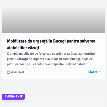
Mobilizare de urgență în Bucegi pentru salvarea
alpinistilor căzuți
O amplă mobilizare de forțe sub coordonarea Departamentului
pentru Situații de Urgență a avut loc în zona Bucegi, după ce
patru persoane au căzut într-o prăpastie. Potrivit datelor
comunicate de Inspectoratul pentru Situații de Urgență (ISU)
11 Jul 2026
Citește
Prahova, în sprijinul salvatorilor vor interveni două elicoptere, iar
echipele de salvamontiști sunt deja la fața locului.
EVENIMENTE