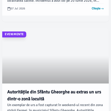
localitatea Săcele. Incidentul a avut loc pe 20 iunie 2026, în
jurul orei 10:20, iar plutonierul Dragoș Aghion, aflat în timpul
07 Jul 2026
Citește
liber, a intervenit înainte ca echipajele specializate să sosească,
conform newsbv.ro.
EVENIMENTE
Autoritățile din Sfântu Gheorghe au extras un urs
dintr-o zonă locuită
Un exemplar de urs a fost capturat în weekend-ul recent din zona
străzii Fermei, în municipiul Sfântu Gheorghe. Autoritățile