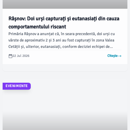
Râșnov: Doi urși capturați și eutanasiați din cauza
comportamentului riscant
Primăria Râșnov a anunțat că, în seara precedentă, doi urși cu
vârste de aproximativ 2 și 3 ani au fost capturați în zona Valea
Cetății și, ulterior, eutanasiați, conform deciziei echipei de
intervenție. Această măsură a fost luată în urma unor criterii
22 Jul 2026
Citește
stricte și cu respectarea cadrelor legale, informează un
comunicat de presă al primăriei.
EVENIMENTE