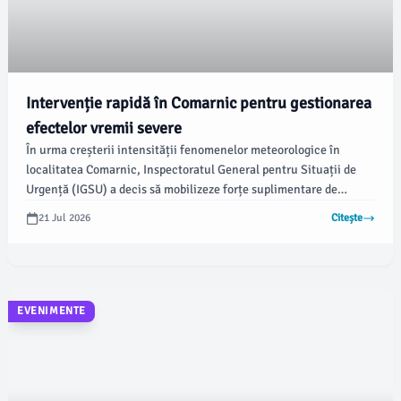
Intervenție rapidă în Comarnic pentru gestionarea
efectelor vremii severe
În urma creșterii intensității fenomenelor meteorologice în
localitatea Comarnic, Inspectoratul General pentru Situații de
Urgență (IGSU) a decis să mobilizeze forțe suplimentare de
intervenție. Aceste echipe, colaborând cu ISU Prahova, se află în
21 Jul 2026
Citește
teren pentru a face față provocărilor generate de condițiile
meteorologice extreme.
EVENIMENTE