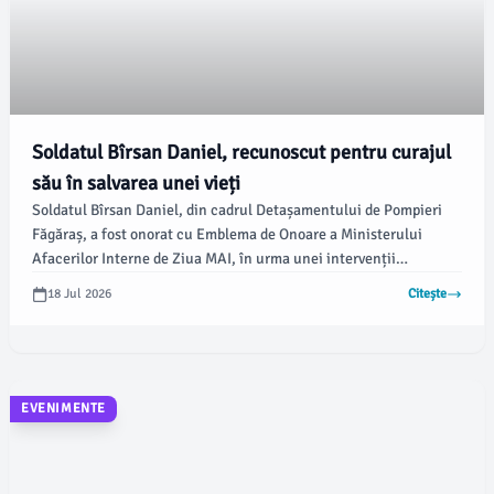
Soldatul Bîrsan Daniel, recunoscut pentru curajul
său în salvarea unei vieți
Soldatul Bîrsan Daniel, din cadrul Detașamentului de Pompieri
Făgăraș, a fost onorat cu Emblema de Onoare a Ministerului
Afacerilor Interne de Ziua MAI, în urma unei intervenții
impresionante, realizată pe 28 iunie, când a salvat un bărbat aflat
18 Jul 2026
Citește
în pericol de înec în râul Olt. Informațiile sunt furnizate de ISU
Brașov.
EVENIMENTE