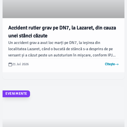
Accident rutier grav pe DN7, la Lazaret, din cauza
unei stânci căzute
Un accident grav a avut loc marți pe DN7, la ieșirea din
localitatea Lazaret, când o bucată de stâncă s-a desprins de pe
versant și a căzut peste un autoturism în mișcare, conform IPJ
Sibiu. Evenimentul a mobilizat rapid echipele de intervenție, care
21 Jul 2026
Citește
au intervenit pentru a salva victimele, informează Mediafax.
EVENIMENTE