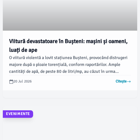
Viitură devastatoare în Bușteni: mașini și oameni,
luați de ape
O viitură violentă a lovit stațiunea Bușteni, provocând distrugeri
majore după o ploaie torențială, conform raportărilor. Ample
cantități de apă, de peste 80 de litri/mp, au căzut în urma
furtunii, iar străzile au fost inundate, surprinzând mai multe
20 Jul 2026
Citește
autoturisme și persoane.
EVENIMENTE