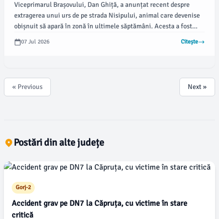
Viceprimarul Brașovului, Dan Ghiță, a anunțat recent despre
extragerea unui urs de pe strada Nisipului, animal care devenise
obișnuit să apară în zonă în ultimele săptămâni. Acesta a fost
observat nu doar noaptea, ci și în timpul zilei, ceea ce a
07 Jul 2026
Citește
determinat autoritățile să intervină.
« Previous
Next »
Postări din alte județe
Gorj-2
Accident grav pe DN7 la Căpruța, cu victime în stare
critică