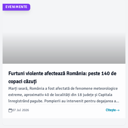
EVENIMENTE
Furtuni violente afectează România: peste 140 de
copaci căzuți
Marți seară, România a fost afectată de fenomene meteorologice
extreme, aproximativ 40 de localități din 18 județe și Capitala
înregistrând pagube. Pompierii au intervenit pentru degajarea a
peste 140 de copaci căzuți, conform informațiilor furnizate de
07 Jul 2026
Citește
Departamentul pentru Situații de Urgență.