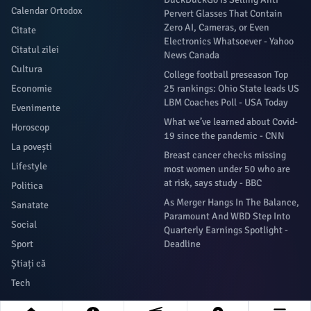
Calendar Ortodox
Pervert Glasses That Contain
Zero AI, Cameras, or Even
Citate
Electronics Whatsoever - Yahoo
Citatul zilei
News Canada
Cultura
College football preseason Top
Economie
25 rankings: Ohio State leads US
LBM Coaches Poll - USA Today
Evenimente
What we’ve learned about Covid-
Horoscop
19 since the pandemic - CNN
La povești
Breast cancer checks missing
Lifestyle
most women under 50 who are
at risk, says study - BBC
Politica
As Merger Hangs In The Balance,
Sanatate
Paramount And WBD Step Into
Social
Quarterly Earnings Spotlight -
Sport
Deadline
Știați că
Tech