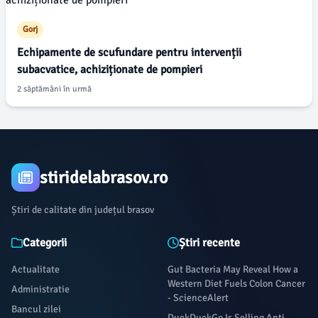
Gorj
Echipamente de scufundare pentru intervenții
subacvatice, achiziționate de pompieri
2 săptămâni în urmă
stiridelabrasov.ro
Știri de calitate din județul brasov
Categorii
Știri recente
Actualitate
Gut Bacteria May Reveal How a
Western Diet Fuels Colon Cancer
Administratie
- ScienceAlert
Bancul zilei
DuckDuckGo Is Selling Anti