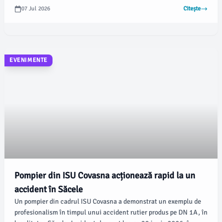
realizat conform procedurii P-SR_02, emisă de Salvamont
07 Jul 2026
Citește
România, și cu respectarea Legii nr.
EVENIMENTE
Pompier din ISU Covasna acționează rapid la un
accident în Săcele
Un pompier din cadrul ISU Covasna a demonstrat un exemplu de
profesionalism în timpul unui accident rutier produs pe DN 1A, în