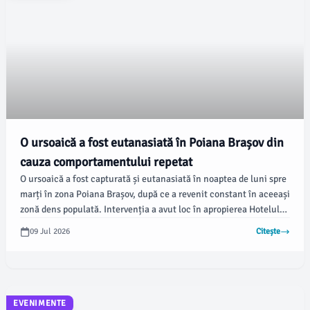
O ursoaică a fost eutanasiată în Poiana Brașov din
cauza comportamentului repetat
O ursoaică a fost capturată și eutanasiată în noaptea de luni spre
marți în zona Poiana Brașov, după ce a revenit constant în aceeași
zonă dens populată. Intervenția a avut loc în apropierea Hotelului
Piatra Mare, iar decizia a fost luată pentru a proteja siguranța
09 Jul 2026
Citește
localnicilor și turiștilor.
EVENIMENTE