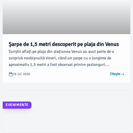
Șarpe de 1,5 metri descoperit pe plaja din Venus
Turiștii aflați pe plaja din stațiunea Venus au avut parte de o
surpriză neobișnuită vineri, când un șarpe cu o lungime de
aproximativ 1,5 metri a fost observat printre șezlonguri.
Autoritățile au fost alertate printr-un apel la 112, conform
18 Jul 2026
Citește
Inspectoratului de Jandarmi Județean (IJJ) Constanța.
EVENIMENTE