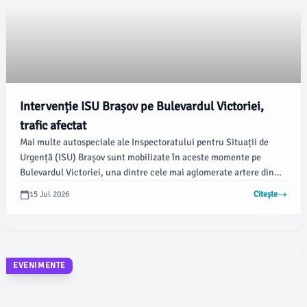
Intervenție ISU Brașov pe Bulevardul Victoriei,
trafic afectat
Mai multe autospeciale ale Inspectoratului pentru Situații de
Urgență (ISU) Brașov sunt mobilizate în aceste momente pe
Bulevardul Victoriei, una dintre cele mai aglomerate artere din
municipiu. Această intervenție are loc în plină desfășurare, dar
15 Jul 2026
Citește
autoritățile nu au oferit încă informații despre natura exactă a
incidentului, conform newsbv.ro.
EVENIMENTE