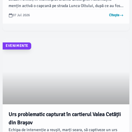
mențin activă o capcană pe strada Lunca Oltului, după ce au fost
observate indicii ale prezenței urșilor, informează administrația
07 Jul 2026
Citește
locală.
EVENIMENTE
Urs problematic capturat în cartierul Valea Cetății
din Brașov
Echipa de intervenție a reușit, marți seara, să captiveze un urs