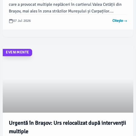
care a provocat multiple neplăceri în cartierul Valea Cetății din
Brașov, mai ales în zona străzilor Mureșului și Carpaților.
Viceprimarul a menționat că animalul a fost observat frecvent
07 Jul 2026
Citește
încercând să deschidă containerele de gunoi și chiar a rupt
capacele de la două insule ecologice.
EVENIMENTE
Urgentă în Brașov: Urs relocalizat după intervenții
multiple