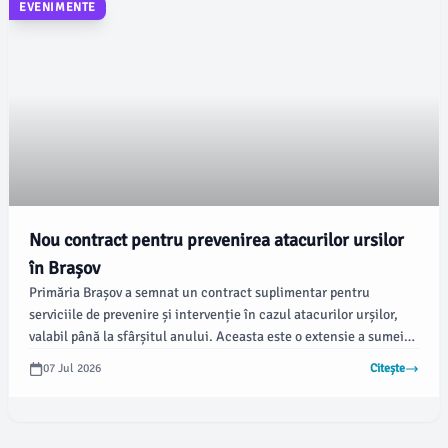
EVENIMENTE
Nou contract pentru prevenirea atacurilor ursilor
în Brașov
Primăria Brașov a semnat un contract suplimentar pentru
serviciile de prevenire și intervenție în cazul atacurilor urșilor,
valabil până la sfârșitul anului. Aceasta este o extensie a sumei
alocate în luna mai, ce constă într-o sumă globală de 37.000 de
07 Jul 2026
Citește
lei fără TVA, conform portalului de achiziții publice, SICAP.