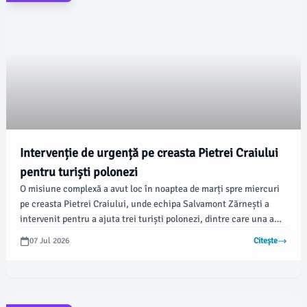
Intervenție de urgență pe creasta Pietrei Craiului
pentru turiști polonezi
O misiune complexă a avut loc în noaptea de marți spre miercuri
pe creasta Pietrei Craiului, unde echipa Salvamont Zărnești a
intervenit pentru a ajuta trei turiști polonezi, dintre care una a
suferit un traumatism la umăr. Potrivit newsbv.ro, alertarea a fost
07 Jul 2026
Citește
primită prin 112 în jurul orei 22:45.