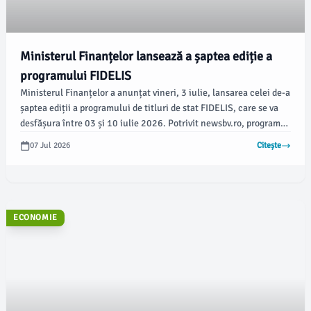
Ministerul Finanțelor lansează a șaptea ediție a
programului FIDELIS
Ministerul Finanțelor a anunțat vineri, 3 iulie, lansarea celei de-a
șaptea ediții a programului de titluri de stat FIDELIS, care se va
desfășura între 03 și 10 iulie 2026. Potrivit newsbv.ro, programul
oferă dobânzi atractive de până la 7,55% pentru emisiunile în lei
07 Jul 2026
Citește
și de până la 6,20% pentru cele în euro.
ECONOMIE