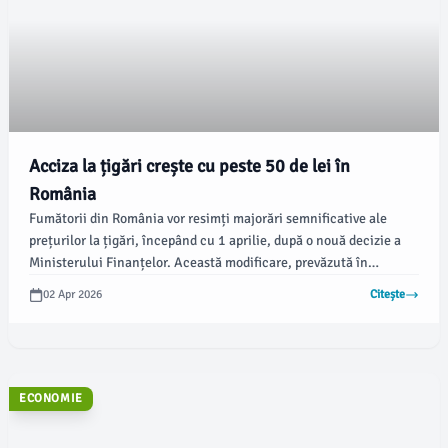
Acciza la țigări crește cu peste 50 de lei în
România
Fumătorii din România vor resimți majorări semnificative ale
prețurilor la țigări, începând cu 1 aprilie, după o nouă decizie a
Ministerului Finanțelor. Această modificare, prevăzută în
calendarul fiscal, a fost confirmată printr-un ordin publicat
02 Apr 2026
Citește
recent și va afecta toate pachetele de țigări disponibile pe piață.
ECONOMIE