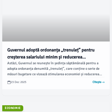
Guvernul adoptă ordonanța „trenuleț” pentru
creșterea salariului minim și reducerea
Astăzi, Guvernul se reunește în ședința săptămânală pentru a
impozitelor
adopta ordonanța denumită „trenuleț”, care conține o serie de
măsuri bugetare ce vizează stimularea economiei și reducerea
cheltuielilor publice. Premierul Ilie Bolojan a detaliat principalele
23 Dec 2025
Citește
modificări într-o emisiune TV, menționând reducerea subvențiilor
pentru partide și parlamentari, creșterea salariului minim și
scăderea impozitului IMCA pe cifra de afaceri, potrivit Agerpres.
ECONOMIE