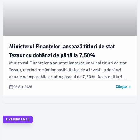
Ministerul Finanțelor lansează titluri de stat
Tezaur cu dobânzi de până la 7,50%
Ministerul Finanțelor a anunțat lansarea unor noi titluri de stat
Tezaur, oferind românilor posibilitatea de a investi la dobânzi
anuale neimpozabile ce ating pragul de 7,50%. Aceste titluri
sunt disponibile cu maturități de 1, 3 și 5 ani, având dobânzi de
06 Apr 2026
Citește
6,50%, 7,00% și 7,50%, respectiv, conform newsbv.ro.
EVENIMENTE