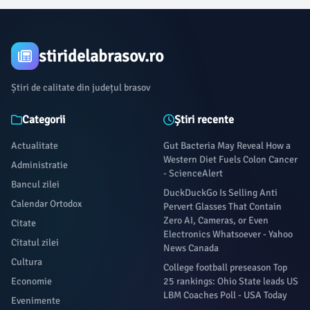
stiridelabrasov.ro
Știri de calitate din județul brasov
Categorii
Știri recente
Actualitate
Gut Bacteria May Reveal How a
Western Diet Fuels Colon Cancer
Administratie
- ScienceAlert
Bancul zilei
DuckDuckGo Is Selling Anti
Calendar Ortodox
Pervert Glasses That Contain
Zero AI, Cameras, or Even
Citate
Electronics Whatsoever - Yahoo
Citatul zilei
News Canada
Cultura
College football preseason Top
Economie
25 rankings: Ohio State leads US
LBM Coaches Poll - USA Today
Evenimente