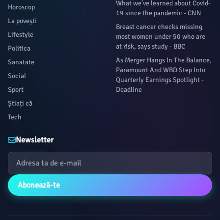
What we’ve learned about Covid-
Horoscop
19 since the pandemic - CNN
La povești
Breast cancer checks missing
Lifestyle
most women under 50 who are
at risk, says study - BBC
Politica
As Merger Hangs In The Balance,
Sanatate
Paramount And WBD Step Into
Social
Quarterly Earnings Spotlight -
Sport
Deadline
Știați că
Tech
Newsletter
Abonează-te