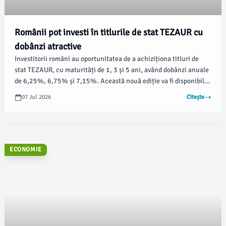
Românii pot investi în titlurile de stat TEZAUR cu
dobânzi atractive
Investitorii români au oportunitatea de a achiziționa titluri de
stat TEZAUR, cu maturități de 1, 3 și 5 ani, având dobânzi anuale
de 6,25%, 6,75% și 7,15%. Această nouă ediție va fi disponibilă
în perioada 6 iulie - 7 august 2026, iar veniturile generate vor fi
07 Jul 2026
Citește
neimpozabile, potrivit newsbv.ro.
ECONOMIE