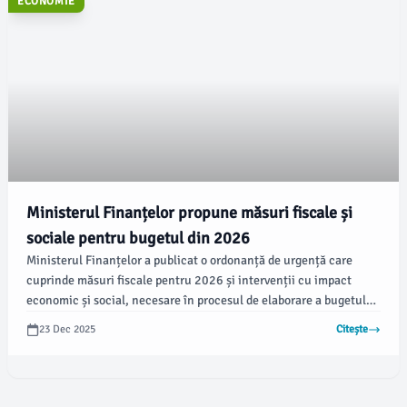
ECONOMIE
Ministerul Finanțelor propune măsuri fiscale și
sociale pentru bugetul din 2026
Ministerul Finanțelor a publicat o ordonanță de urgență care
cuprinde măsuri fiscale pentru 2026 și intervenții cu impact
economic și social, necesare în procesul de elaborare a bugetului
de stat pentru anul viitor, potrivit Mediafax. Documentul vizează
23 Dec 2025
Citește
stimularea economiei, susținerea angajaților vulnerabili și
întărirea disciplinei financiare, precum și oferirea unui sprijin
financiar autorităților publice locale.