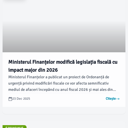
Ministerul Finanțelor modifică legislația fiscală cu
impact major din 2026
Ministerul Finanțelor a publicat un proiect de Ordonanță de
urgență privind modificări fiscale ce vor afecta semnificativ
mediul de afaceri începând cu anul fiscal 2026 și mai ales din
2027. Proiectul tratează aspecte legate de impozitul minim pe
23 Dec 2025
Citește
cifra de afaceri, regimul microîntreprinderilor, impozitul pe venit,
accizele și impozitul pe construcții, conform documentului emis
de Ministerul Finanțelor.