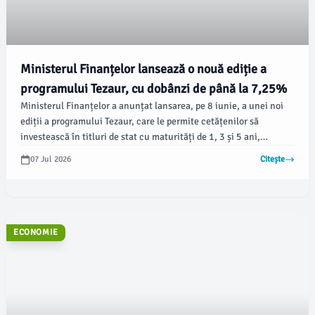
Ministerul Finanțelor lansează o nouă ediție a
programului Tezaur, cu dobânzi de până la 7,25%
Ministerul Finanțelor a anunțat lansarea, pe 8 iunie, a unei noi
ediții a programului Tezaur, care le permite cetățenilor să
investească în titluri de stat cu maturități de 1, 3 și 5 ani,
beneficiind de dobânzi anuale de până la 7,25%. Perioada de
07 Jul 2026
Citește
subscriere va dura până pe 3 iulie 2026, iar investițiile pot fi
realizate atât online, cât și fizic.
ECONOMIE