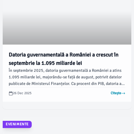
Datoria guvernamentală a României a crescut în
septembrie la 1.095 miliarde lei
În septembrie 2025, datoria guvernamentală a României a atins
1.095 miliarde lei, majorându-se față de august, potrivit datelor
publicate de Ministerul Finanțelor. Ca procent din PIB, datoria a
crescut de la 58,3% la 58,9%, conform comunicatului INS din 5
26 Dec 2025
Citește
decembrie 2025, informează %source%.
EVENIMENTE