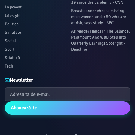
19 since the pandemic - CNN
La povești
Breast cancer checks missing
Lifestyle
most women under 50 who are
at risk, says study - BBC
Politica
As Merger Hangs In The Balance,
Sanatate
Paramount And WBD Step Into
Social
Quarterly Earnings Spotlight -
Sport
Deadline
Știați că
Tech
Newsletter
Abonează-te