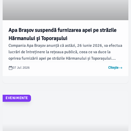
Apa Brașov suspendă furnizarea apei pe străzile
Hărmanului și Toporașului
Compania Apa Brașov anunță că astăzi, 26 iunie 2026, va efectua
lucrări de întreținere la rețeaua publică, ceea ce va duce la
oprirea furnizării apei pe străzile Hărmanului și Toporașului.
Reprezentanții companiei își cer scuze pentru neplăcerile
07 Jul 2026
Citește
cauzate și își mulțumesc clienților pentru înțelegere.
EVENIMENTE