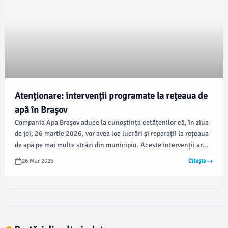
Atenționare: intervenții programate la rețeaua de
apă în Brașov
Compania Apa Brașov aduce la cunoștința cetățenilor că, în ziua
de joi, 26 martie 2026, vor avea loc lucrări și reparații la rețeaua
de apă pe mai multe străzi din municipiu. Aceste intervenții ar
putea provoca întreruperi temporare ale alimentării cu apă și
26 Mar 2026
Citește
disconfort pentru locuitori.