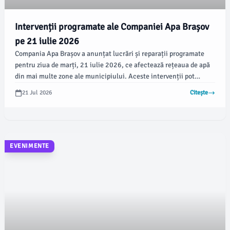
Intervenții programate ale Companiei Apa Brașov
pe 21 iulie 2026
Compania Apa Brașov a anunțat lucrări și reparații programate
pentru ziua de marți, 21 iulie 2026, ce afectează rețeaua de apă
din mai multe zone ale municipiului. Aceste intervenții pot
provoca întreruperi temporare ale alimentării cu apă și disconfort
21 Jul 2026
Citește
pentru locuitori, motiv pentru care cetățenii sunt invitați să se
pregătească corespunzător.
EVENIMENTE