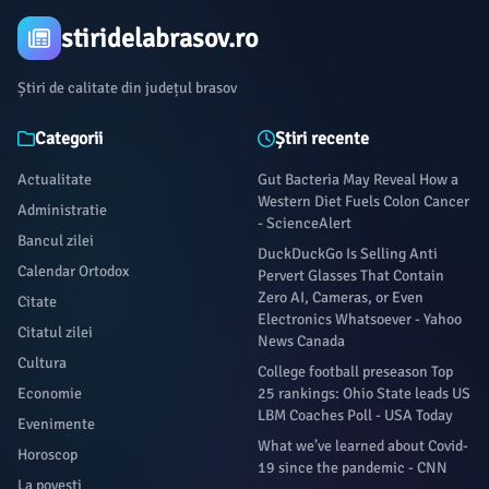
stiridelabrasov.ro
Știri de calitate din județul brasov
Categorii
Știri recente
Actualitate
Gut Bacteria May Reveal How a
Western Diet Fuels Colon Cancer
Administratie
- ScienceAlert
Bancul zilei
DuckDuckGo Is Selling Anti
Calendar Ortodox
Pervert Glasses That Contain
Zero AI, Cameras, or Even
Citate
Electronics Whatsoever - Yahoo
Citatul zilei
News Canada
Cultura
College football preseason Top
Economie
25 rankings: Ohio State leads US
LBM Coaches Poll - USA Today
Evenimente
What we’ve learned about Covid-
Horoscop
19 since the pandemic - CNN
La povești