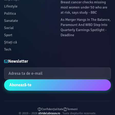
Breast cancer checks missing
Lifestyle
most women under 50 who are
at risk, says study - BBC
Politica
As Merger Hangs In The Balance,
Sanatate
Paramount And WBD Step Into
Social
Quarterly Earnings Spotlight -
Sport
Deadline
Știați că
Tech
Newsletter
Abonează-te
Confidențialitate
Termeni
© 2019 – 2026
stiridelabrasov.ro
. Toate drepturile rezervate.