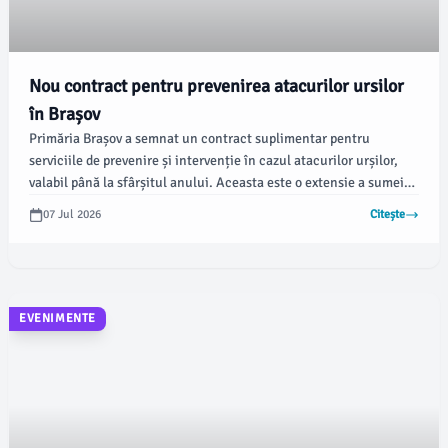
Nou contract pentru prevenirea atacurilor ursilor
în Brașov
Primăria Brașov a semnat un contract suplimentar pentru
serviciile de prevenire și intervenție în cazul atacurilor urșilor,
valabil până la sfârșitul anului. Aceasta este o extensie a sumei
alocate în luna mai, ce constă într-o sumă globală de 37.000 de
07 Jul 2026
Citește
lei fără TVA, conform portalului de achiziții publice, SICAP.
EVENIMENTE