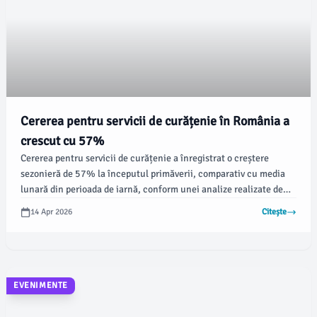
Cererea pentru servicii de curățenie în România a
crescut cu 57%
Cererea pentru servicii de curățenie a înregistrat o creștere
sezonieră de 57% la începutul primăverii, comparativ cu media
lunară din perioada de iarnă, conform unei analize realizate de
platforma HomeRun. Cele mai populare servicii au inclus
14 Apr 2026
Citește
curățenia la domiciliu, ce a reprezentat 53,6% din totalul
cererilor în luna martie.
EVENIMENTE