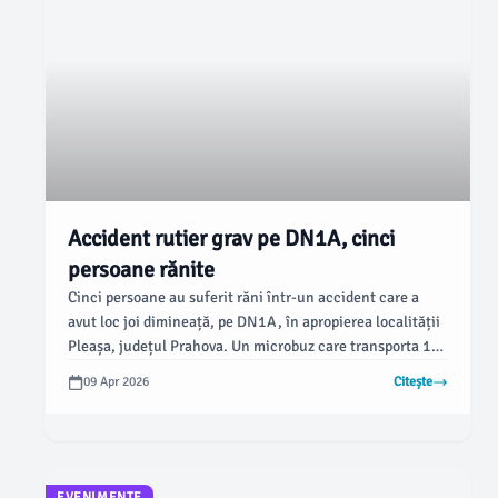
Accident rutier grav pe DN1A, cinci
persoane rănite
Cinci persoane au suferit răni într-un accident care a
avut loc joi dimineață, pe DN1A, în apropierea localității
Pleașa, județul Prahova. Un microbuz care transporta 11
pasageri a fost implicat într-o coliziune violentă,
09 Apr 2026
Citește
generând astfel necesitatea îngrijirii medicale pentru
șase victime, conform newsbv.ro.
EVENIMENTE