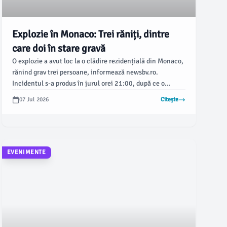
Explozie în Monaco: Trei răniți, dintre
care doi în stare gravă
O explozie a avut loc la o clădire rezidențială din Monaco,
rănind grav trei persoane, informează newsbv.ro.
Incidentul s-a produs în jurul orei 21:00, după ce o
geantă a fost lăsată în fața imobilului de pe rue Révérend
07 Jul 2026
Citește
Père Louis Frolla, situat aproape de granița cu Franța.
EVENIMENTE