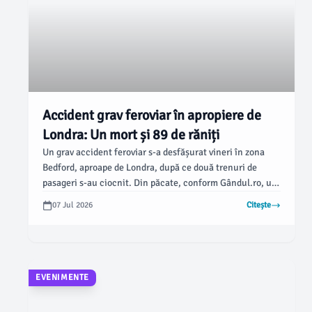
Accident grav feroviar în apropiere de
Londra: Un mort și 89 de răniți
Un grav accident feroviar s-a desfășurat vineri în zona
Bedford, aproape de Londra, după ce două trenuri de
pasageri s-au ciocnit. Din păcate, conform Gândul.ro, un
mecanic a decedat și 89 de persoane au fost rănite,
07 Jul 2026
Citește
dintre care mai multe se află în stare critică.
EVENIMENTE