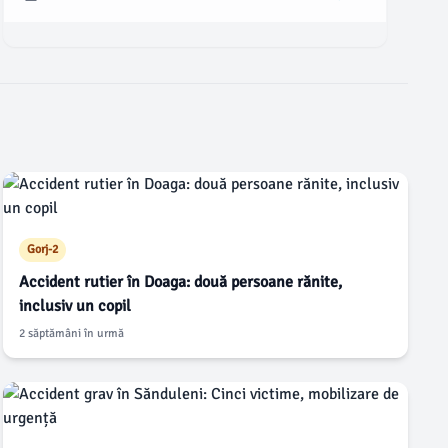
intervenit prompt cu mai multe echipamente de prim
ajutor și descarcerare pentru a acorda ajutor celor
implicați.
Gorj-2
Accident rutier în Doaga: două persoane rănite,
inclusiv un copil
2 săptămâni în urmă