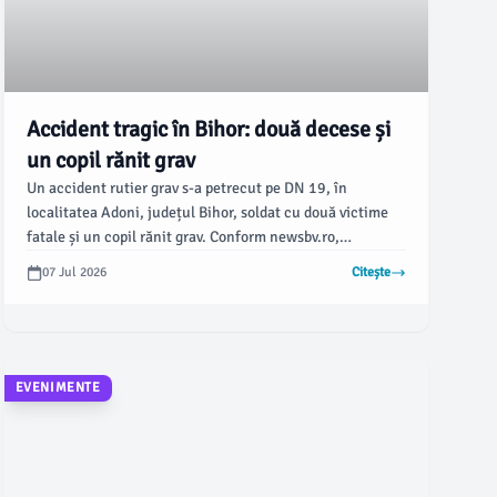
Accident tragic în Bihor: două decese și
un copil rănit grav
Un accident rutier grav s-a petrecut pe DN 19, în
localitatea Adoni, județul Bihor, soldat cu două victime
fatale și un copil rănit grav. Conform newsbv.ro,
incidentul a implicat două vehicule și a dus la
07 Jul 2026
Citește
spitalizarea altor două persoane.
EVENIMENTE