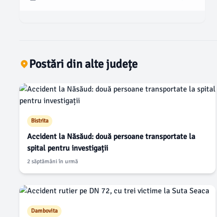
auto blocat în interiorul maşinii, iar victimele au fost
asistate şi transportate la spital pentru investigaţii
suplimentare.
Postări din alte județe
Bistrita
Accident la Năsăud: două persoane transportate la
spital pentru investigații
2 săptămâni în urmă
Dambovita