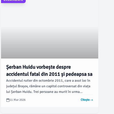
Șerban Huidu vorbește despre
accidentul fatal din 2011 și pedeapsa sa
Accidentul rutier din octombrie 2011, care a avut loc în
județul Brașov, rămâne un capitol controversat din viața
lui Șerban Huidu. Trei persoane au murit în urma
impactului, iar Huidu a fost cercetat pentru ucidere din
11 Mar 2026
Citește
culpă, detalii confirmate de newsbv.ro.