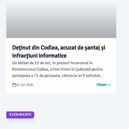
Deținut din Codlea, acuzat de șantaj și
infracțiuni informatice
Un bărbat de 33 de ani, în prezent încarcerat în
Penitenciarul Codlea, a fost trimis în judecată pentru
șantajarea a 71 de persoane, cărora le-ar fi solicitat
accesul la conturile online în scopul obținerii de
07 Jul 2026
Citește
fotografii și videoclipuri intime. Procurorii DIICOT îi
formulează acuzații de șantaj, infracțiuni informatice,
interceptare ilegală de date și viol, conform unei
informații provenite de la gazetadecluj.ro.
EVENIMENTE