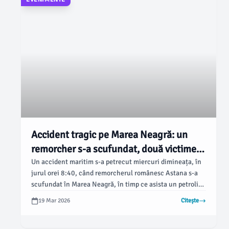
Accident tragic pe Marea Neagră: un
remorcher s-a scufundat, două victime
confirmate
Un accident maritim s-a petrecut miercuri dimineața, în
jurul orei 8:40, când remorcherul românesc Astana s-a
scufundat în Marea Neagră, în timp ce asista un petrolier
sub pavilionul Insulelor Marshall. Incidentul s-a
19 Mar 2026
Citește
desfășurat la aproximativ 8 kilometri de portul Midia, iar
operațiunile de salvare au fost complicate de condițiile