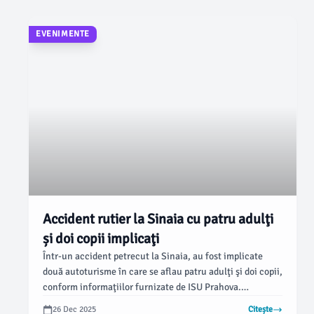
meteo nefavorabile, conform Radio România Constanța.
EVENIMENTE
Accident rutier la Sinaia cu patru adulţi
și doi copii implicaţi
Într-un accident petrecut la Sinaia, au fost implicate
două autoturisme în care se aflau patru adulţi şi doi copii,
conform informaţiilor furnizate de ISU Prahova.
Pompierii au intervenit pentru salvarea unui conducător
26 Dec 2025
Citește