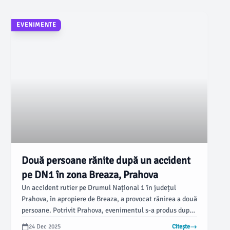
EVENIMENTE
Două persoane rănite după un accident
pe DN1 în zona Breaza, Prahova
Un accident rutier pe Drumul Național 1 în județul
Prahova, în apropiere de Breaza, a provocat rănirea a două
persoane. Potrivit Prahova, evenimentul s-a produs după
ce două autoturisme au intrat în coliziune, iar apoi unul
24 Dec 2025
Citește