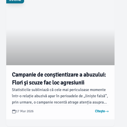
Campanie de conștientizare a abuzului:
Flori și scuze fac loc agresiunii
Statisticile subliniază că cele mai periculoase momente
într-o relație abuzivă apar în perioadele de „liniște falsă”,
prin urmare, o campanie recentă atrage atenția asupra
manipulării agresorilor. Aceștia utilizează remușcările
17 Mar 2026
Citește
pentru a-și recăpăta controlul asupra victimelor, care din
speranță sau teamă, îi oferă „încă o șansă”.