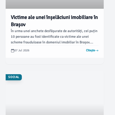
Victime ale unei înșelăciuni imobiliare în
Brașov
În urma unei anchete desfășurate de autorități, cel puțin
10 persoane au fost identificate ca victime ale unei
scheme frauduloase în domeniul imobiliar în Brașov.
Acestea au achitat sume considerabile pentru locuințe
07 Jul 2026
Citește
care, de fapt, nu au fost niciodată finalizate, relevă datele
anchetei.
SOCIAL