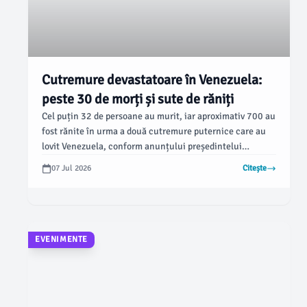
Cutremure devastatoare în Venezuela:
peste 30 de morți și sute de răniți
Cel puțin 32 de persoane au murit, iar aproximativ 700 au
fost rănite în urma a două cutremure puternice care au
lovit Venezuela, conform anunțului președintelui
interimar Delcy Rodríguez. Echipele de salvare continuă
07 Jul 2026
Citește
căutările printre dărâmături în Caracas, a raportat BBC.
EVENIMENTE