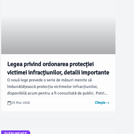
Legea privind ordonarea protecției
victimei infracțiunilor, detalii importante
O nouă lege prevede o serie de măsuri menite să
îmbunătățească protecția victimelor infracțiunilor,
disponibilă acum pentru a fi consultată de public. Potrivit
unor surse, această reglementare include obligativitatea
25 Mar 2026
Citește
informării victimelor cu privire la drepturile lor, precum și
măsuri impuse agresorilor.
EVENIMENTE