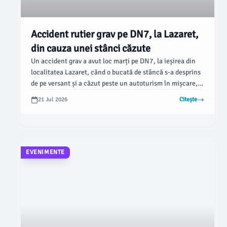
Accident rutier grav pe DN7, la Lazaret,
din cauza unei stânci căzute
Un accident grav a avut loc marți pe DN7, la ieșirea din
localitatea Lazaret, când o bucată de stâncă s-a desprins
de pe versant și a căzut peste un autoturism în mișcare,
conform IPJ Sibiu. Evenimentul a mobilizat rapid echipele
21 Jul 2026
Citește
de intervenție, care au intervenit pentru a salva
victimele, informează Mediafax.
EVENIMENTE