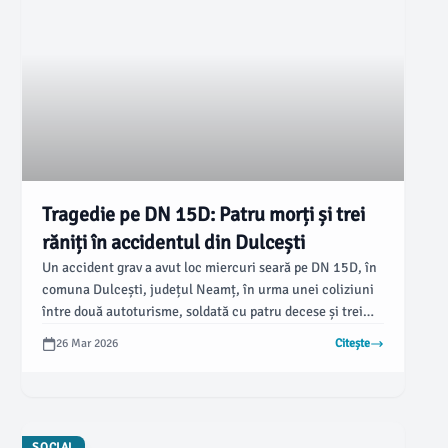
Tragedie pe DN 15D: Patru morți și trei
răniți în accidentul din Dulcești
Un accident grav a avut loc miercuri seară pe DN 15D, în
comuna Dulcești, județul Neamț, în urma unei coliziuni
între două autoturisme, soldată cu patru decese și trei
răniți. Potrivit newsbv.ro, în una dintre mașini se afla un
26 Mar 2026
Citește
bebeluș, iar după impact, un vehicul a luat foc.
SOCIAL