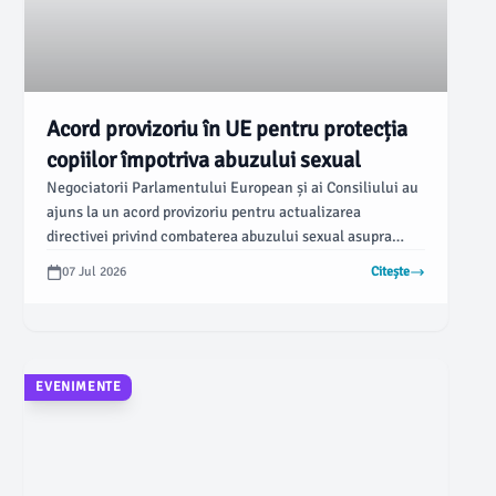
Acord provizoriu în UE pentru protecția
copiilor împotriva abuzului sexual
Negociatorii Parlamentului European și ai Consiliului au
ajuns la un acord provizoriu pentru actualizarea
directivei privind combaterea abuzului sexual asupra
copiilor (CSA), conform newsbv.ro. Noile reglementări
07 Jul 2026
Citește
aduc modificări importante care țin cont de evoluțiile
tehnologice, având ca scop îmbunătățirea protecției
victimelor.
EVENIMENTE