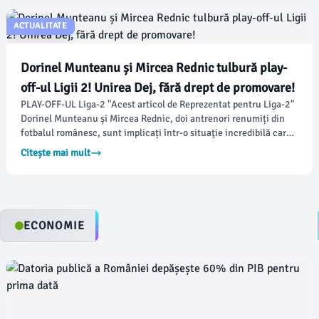
ACTUALITATE
Dorinel Munteanu și Mircea Rednic tulbură play-
off-ul Ligii 2! Unirea Dej, fără drept de promovare!
PLAY-OFF-UL Liga-2 "Acest articol de Reprezentat pentru Liga-2"
Dorinel Munteanu și Mircea Rednic, doi antrenori renumiți din
fotbalul românesc, sunt implicați într-o situaţie incredibilă care a
aruncat în aer play-off-ul Ligii 2. Potrivit ultimelor informații,
Citește mai mult
CSA Steaua și Unirea Dej nu ar fi primit licența pentru Superligă,
ceea ce schimbă complet situația din play-off-ul Ligii a 2-a
înaintea ultimei etape.
ECONOMIE