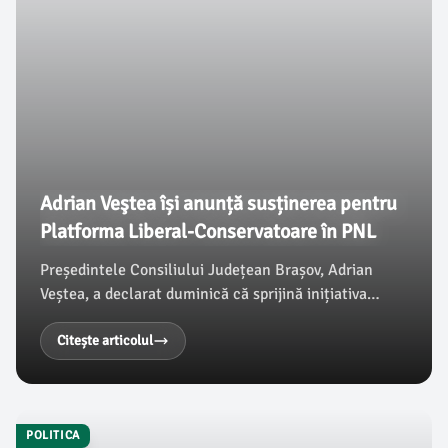
Adrian Veştea își anunță susținerea pentru
Platforma Liberal-Conservatoare în PNL
Președintele Consiliului Județean Brașov, Adrian
Veștea, a declarat duminică că sprijină inițiativa
Platformei Liberal-Conservatoare din cadrul PNL, un
demers menționat de el ca esențial pentru
Citește articolul
reafirmarea identității doctrinare a partidului. Decizia
sa vine după ce Eugen Tomac și-a depus mandatul ca
propunere de premier a președintelui Nicușor Dan.
POLITICA