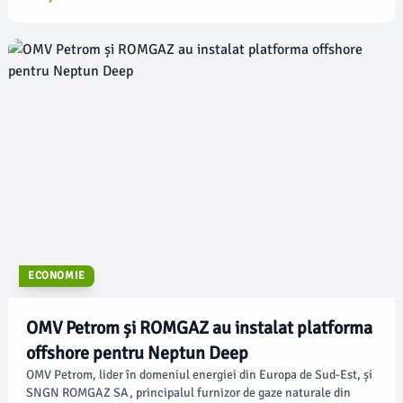
Deputaților va avea loc miercuri, în scopul convocării unei
sesiuni extraordinare începând cu 27 iulie, conform newsbv.ro.
ECONOMIE
OMV Petrom și ROMGAZ au instalat platforma
offshore pentru Neptun Deep
OMV Petrom, lider în domeniul energiei din Europa de Sud-Est, și
SNGN ROMGAZ SA, principalul furnizor de gaze naturale din