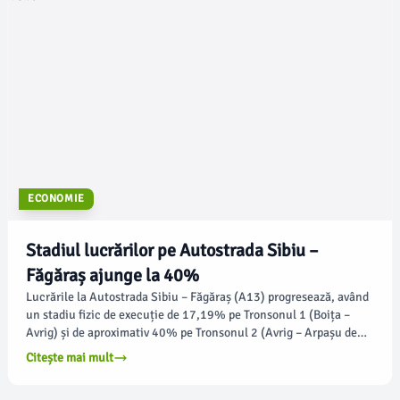
ECONOMIE
Stadiul lucrărilor pe Autostrada Sibiu –
Făgăraș ajunge la 40%
Lucrările la Autostrada Sibiu – Făgăraș (A13) progresează, având
un stadiu fizic de execuție de 17,19% pe Tronsonul 1 (Boița –
Avrig) și de aproximativ 40% pe Tronsonul 2 (Avrig – Arpașu de
Jos). Informațiile au fost furnizate marți de către directorul
Citește mai mult
general al CNAIR, Cristian Pistol.