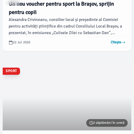
SPORT
Un nou voucher pentru sport la Brașov, sprijin
pentru copii
Alexandra Crivineanu, consilier local și președinte al Comisiei
pentru activități științifice din cadrul Consiliului Local Brașov, a
prezentat, în emisiunea „Culisele Zilei cu Sebastian Dan”,
programul „Sănătate prin Sport”, ce oferă un voucher de 150 de
22 Jul 2026
Citește
lei pentru copiii care practică sport de performanță. Acest
program, adoptat de consiliu, răspunde cererilor părinților din
municipiu.
SPORT
2 săptămâni în urmă