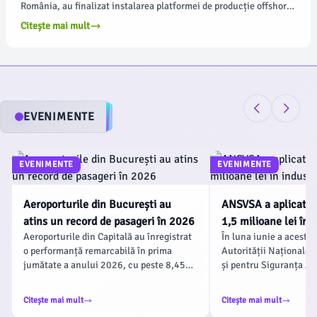
România, au finalizat instalarea platformei de producție offshore
pentru proiectul Neptun Deep, situat în Marea Neagră. Această
Citește mai mult
realizare marchează o etapă crucială în dezvoltarea celui mai
mare proiect de gaze naturale din România, conform unui
comunicat oficial.
EVENIMENTE
EVENIMENTE
EVENIMENTE
Aeroporturile din București au
ANSVSA a aplicat a
atins un record de pasageri în 2026
1,5 milioane lei în 
Aeroporturile din Capitală au înregistrat
În luna iunie a acestui
alimentară
o performanță remarcabilă în prima
Autorității Naționale 
jumătate a anului 2026, cu peste 8,45
și pentru Siguranța Al
milioane de pasageri care au trecut prin
(ANSVSA) au efectuat
porțile de îmbarcare. Conform datelor
9.264 de controale în u
Citește mai mult
Citește mai mult
publicate miercuri de Compania
industria alimentară. A