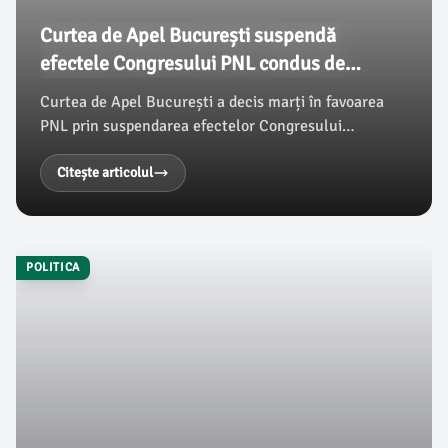
Curtea de Apel București suspendă
efectele Congresului PNL condus de
Bolojan
Curtea de Apel București a decis marți în favoarea
PNL prin suspendarea efectelor Congresului
Extraordinar, unde a fost aleasă o nouă conducere,
conform hotnews.ro. Această măsură este temporară,
Citește articolul
urmând ca instanța să se pronunțe definitiv asupra
solicitării de anulare a deciziilor Congresului, care
este contestat în instanță de 18 membri ai partidului.
POLITICA