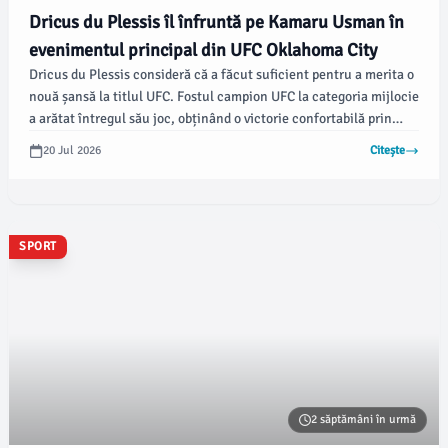
Dricus du Plessis îl înfruntă pe Kamaru Usman în
evenimentul principal din UFC Oklahoma City
Dricus du Plessis consideră că a făcut suficient pentru a merita o
nouă șansă la titlul UFC. Fostul campion UFC la categoria mijlocie
a arătat întregul său joc, obținând o victorie confortabilă prin
decizie unanimă (50-45, 49-46 x2) în fața campionului UFC la
20 Jul 2026
Citește
categoria mijlocie Kamaru Usman, în evenimentul principal din
UFC Oklahoma City, sâmbătă seara, potrivit mmafighting.com.
SPORT
2 săptămâni în urmă