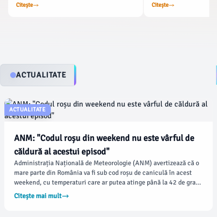
iar intensitatea maximă a acestuia
se vor face operații, int
Citește
Citește
urmează să se atingă cel mai probabil în
amânate, iar medicii v
perioada 3 - 6 august, potrivit
urgențele.
Administraţiei Naţionale de
Meteorologie. „Din data de 30 iulie, vom
vorbi de un val de căldură ce se va extinde
şi intensifica treptat în ţara noastră,
dinspre regiunile vestice, iar intensitatea
ACTUALITATE
maximă a acestuia urmând a se realiza
cel mai probabil în perioada 3 - 6 august.
ACTUALITATE
ANM: "Codul roșu din weekend nu este vârful de
căldură al acestui episod"
Administrația Națională de Meteorologie (ANM) avertizează că o
mare parte din România va fi sub cod roșu de caniculă în acest
weekend, cu temperaturi care ar putea atinge până la 42 de grade
Celsius. Meteorologii spun că săptămâna viitoare va fi și mai
Citește mai mult
caldă, iar codul roșu ar putea fi extins, cu vârful de căldură
așteptat luni, marți și miercuri.