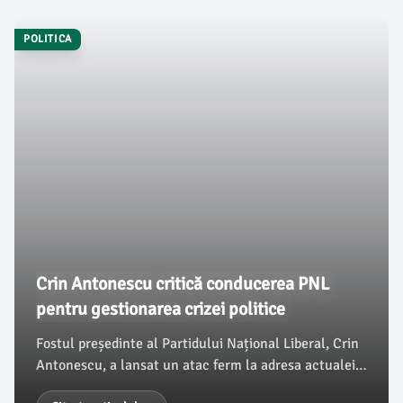
contravin politicilor PSD, arătând exemplul mesajelor
POLITICA
anti-Ucraina promovate de liderul George Simion,
conform G4Media.ro.
Crin Antonescu critică conducerea PNL
pentru gestionarea crizei politice
Fostul președinte al Partidului Național Liberal, Crin
Antonescu, a lansat un atac ferm la adresa actualei
conduceri a partidului, acuzând-o de ineficiență în