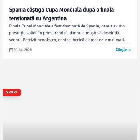
Spania câștigă Cupa Mondială după o finală
tensionată cu Argentina
Finala Cupei Mondiale a fost dominată de Spania, care a avut o
prestație solidă în prima repriză, dar nu a reușit să deschidă
scorul. Potrivit newsbv.ro, echipa iberică a creat cele mai mari
ocazii prin Lamine Yamal, Mikel Oyarzabal și Marc Cucurella, însă
20 Jul 2026
Citește
portarul Emiliano Martinez a fost crucial pentru Argentina,
menținând poarta intactă.
SPORT