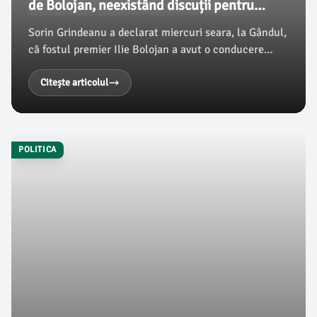
de Bolojan, neexistând discuții pentru
alegeri anticipate
Sorin Grindeanu a declarat miercuri seara, la Gândul,
că fostul premier Ilie Bolojan a avut o conducere
defectuoasă, motiv pentru care a fost înlocuit,
acuzându-l de eșec economic. Potrivit declarațiilor
Citește articolul
sale, la consultările de la Cotroceni, care au avut loc
la începutul săptămânii, nu s-au discutat despre
alegeri anticipate, contrar unor așteptări.
POLITICA