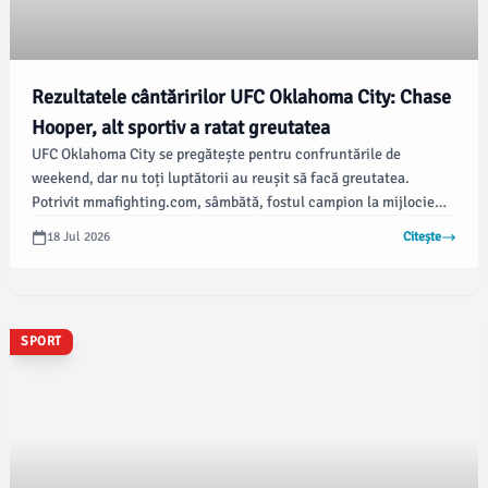
Rezultatele cântăririlor UFC Oklahoma City: Chase
Hooper, alt sportiv a ratat greutatea
UFC Oklahoma City se pregătește pentru confruntările de
weekend, dar nu toți luptătorii au reușit să facă greutatea.
Potrivit mmafighting.com, sâmbătă, fostul campion la mijlocie
Dricus du Plessis revine în ring pentru prima dată de la pierderea
18 Jul 2026
Citește
titlului, confruntându-se cu fostul campion la welter Kamaru
Usman într-un meci principal de cinci runde.
SPORT