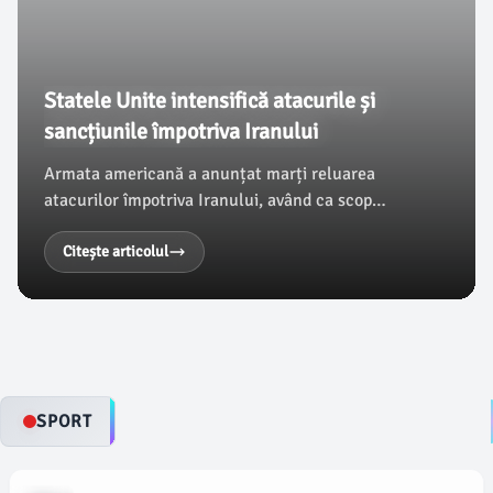
Statele Unite intensifică atacurile și
sancțiunile împotriva Iranului
Armata americană a anunțat marți reluarea
atacurilor împotriva Iranului, având ca scop
prevenirea unor atacuri asupra navelor în
Strâmtoarea Ormuz. Conform AFP, această acțiune
Citește articolul
survine în contextul în care președintele american,
Donald Trump, a amenințat cu atacuri asupra
infrastructurii iraniene dacă negocierile cu Teheranul
nu progresează.
SPORT