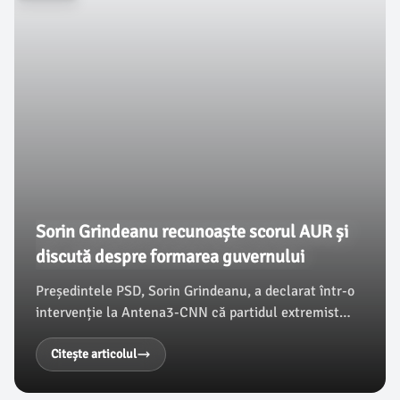
Sorin Grindeanu recunoaște scorul AUR și
discută despre formarea guvernului
Președintele PSD, Sorin Grindeanu, a declarat într-o
intervenție la Antena3-CNN că partidul extremist
AUR înregistrează cele mai mari scoruri în sondaje și
nu exclude o posibilă alianță pentru crearea unei
Citește articolul
majorități parlamentare. Cu toate acestea, el
subliniază că AUR trebuie să clarifice aspecte care