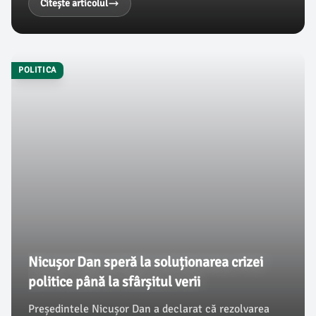
gestionarea crizei politice actuale. Potrivit Mediafax,
Citește articolul
Antonescu consideră că în PNL s-a format „un cult”
al lui Bolojan, care crede că ar putea obține o
majoritate absolută în cazul unor alegeri anticipate.
POLITICA
Nicușor Dan speră la soluționarea crizei
politice până la sfârșitul verii
Președintele Nicușor Dan a declarat că rezolvarea