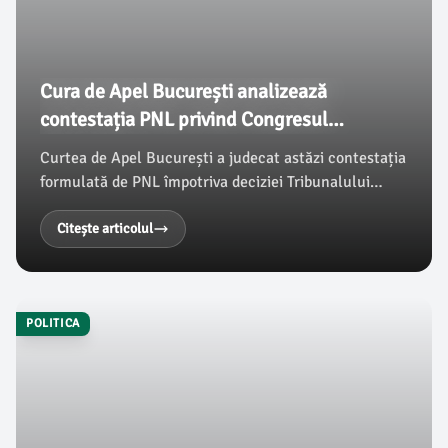
Cura de Apel București analizează
contestația PNL privind Congresul
Extraordinar
Curtea de Apel București a judecat astăzi contestația
formulată de PNL împotriva deciziei Tribunalului
București care a suspendat hotărârea de convocare a
Congresului Extraordinar în care a fost aleasă noua
Citește articolul
echipă Bolojan. Acesta este primul dintre cele trei
apeluri prezentate de PNL, conform newsbv.ro.
POLITICA