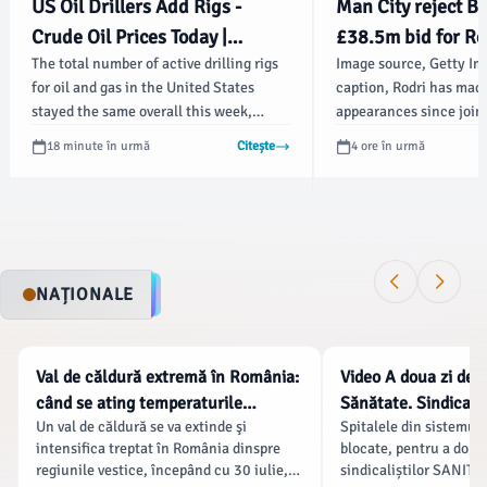
US Oil Drillers Add Rigs -
Man City reject B
Crude Oil Prices Today |
£38.5m bid for Ro
The total number of active drilling rigs
Image source, Getty I
OilPrice.com
for oil and gas in the United States
caption, Rodri has mad
stayed the same overall this week,
appearances since joi
according to new data that Baker
City from Atletico Mad
18 minute în urmă
Citește
4 ore în urmă
Hughes published on Friday, with the
Manchester City have r
total rig count in the US staying at 588,
opening offer of £38.5
up 49 from this same time last year. The
for midfielder Rodri. Ci
number of active oil rigs rose by 3,
selling the Spaniard, 
reaching 454 during the latest
more than £60m.
reporting period, according to the data.
NAȚIONALE
NATIONALE
NATIONALE
Val de căldură extremă în România:
Video A doua zi de g
când se ating temperaturile
Sănătate. Sindicate
Un val de căldură se va extinde şi
Spitalele din sistemul 
maxime și care sunt regiunile cele
salariale, Bolojan 
intensifica treptat în România dinspre
blocate, pentru a doua 
mai afectate
protestul „s-a baza
regiunile vestice, începând cu 30 iulie,
sindicaliștilor SANITAS
dezinformare”