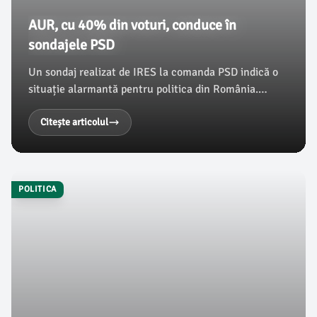
AUR, cu 40% din voturi, conduce în
sondajele PSD
Un sondaj realizat de IRES la comanda PSD indică o
situație alarmantă pentru politica din România.
Conform datelor, dacă duminica viitoare ar avea loc
alegeri parlamentare, AUR ar câștiga cu 40% din
Citește articolul
voturi, urmat de PSD cu 21%, PNL cu 17% și USR cu
10%.
POLITICA