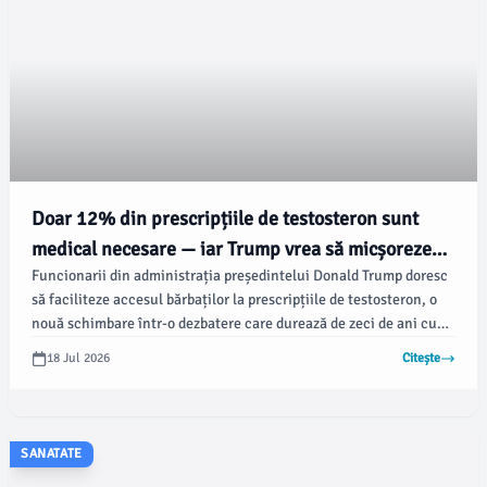
Doar 12% din prescripțiile de testosteron sunt
medical necesare — iar Trump vrea să micșoreze
Funcionarii din administrația președintelui Donald Trump doresc
acest raport
să faciliteze accesul bărbaților la prescripțiile de testosteron, o
nouă schimbare într-o dezbatere care durează de zeci de ani cu
privire la beneficiile și riscurile înlocuirii hormonului ce
18 Jul 2026
Citește
afectează libidoul, starea de spirit și alți factori de sănătate.
Potrivit fortune.com, această inițiativă, susținută de secretarul
pentru sănătate Robert F.
SANATATE