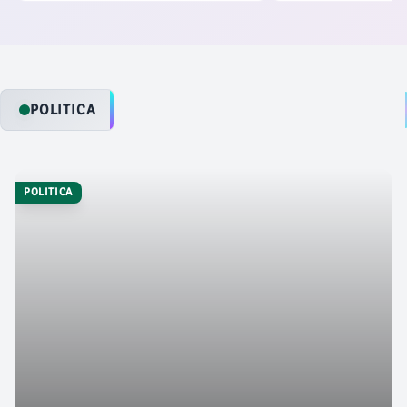
Națională Aeroporturi București (CNAB),
dus la aplicarea a 180
acest avans solid al traficului subliniază
totalizând 1.511.200 d
statutul Bucureștiului ca principal hub
115 avertismente.
aviatic al României.
POLITICA
POLITICA