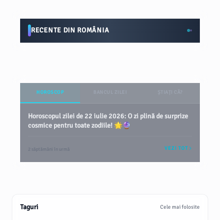
RECENTE DIN ROMÂNIA
HOROSCOP
BANCUL ZILEI
ȘTIAȚI CĂ?
Horoscopul zilei de 22 iulie 2026: O zi plină de surprize
cosmice pentru toate zodiile! 🌟🔮
VEZI TOT
2 săptămâni în urmă
Taguri
Cele mai folosite