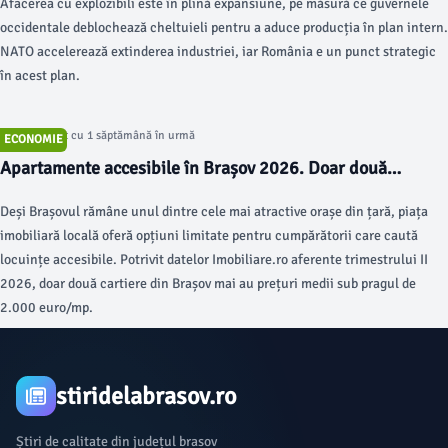
Afacerea cu explozibili este în plină expansiune, pe măsură ce guvernele
occidentale deblochează cheltuieli pentru a aduce producția în plan intern.
NATO accelerează extinderea industriei, iar România e un punct strategic
în acest plan.
Articol postat cu 1 săptămână în urmă
ECONOMIE
Apartamente accesibile în Brașov 2026. Doar două
cartiere sub 2.000 euro/mp, potrivit Imobiliare.ro
Deși Brașovul rămâne unul dintre cele mai atractive orașe din țară, piața
imobiliară locală oferă opțiuni limitate pentru cumpărătorii care caută
locuințe accesibile. Potrivit datelor Imobiliare.ro aferente trimestrului II
2026, doar două cartiere din Brașov mai au prețuri medii sub pragul de
2.000 euro/mp.
stiridelabrasov.ro
Știri de calitate din județul brasov