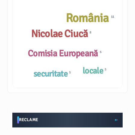
România
11
Nicolae Ciucă
8
Comisia Europeană
6
locale
5
securitate
5
RECLAME