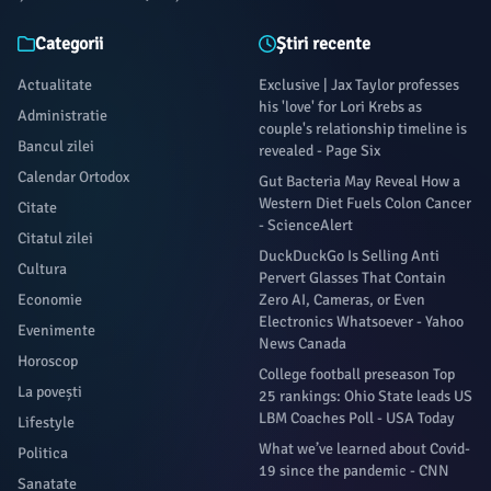
Categorii
Știri recente
Actualitate
Exclusive | Jax Taylor professes
his 'love' for Lori Krebs as
Administratie
couple's relationship timeline is
Bancul zilei
revealed - Page Six
Calendar Ortodox
Gut Bacteria May Reveal How a
Western Diet Fuels Colon Cancer
Citate
- ScienceAlert
Citatul zilei
DuckDuckGo Is Selling Anti
Cultura
Pervert Glasses That Contain
Economie
Zero AI, Cameras, or Even
Electronics Whatsoever - Yahoo
Evenimente
News Canada
Horoscop
College football preseason Top
La povești
25 rankings: Ohio State leads US
LBM Coaches Poll - USA Today
Lifestyle
What we’ve learned about Covid-
Politica
19 since the pandemic - CNN
Sanatate