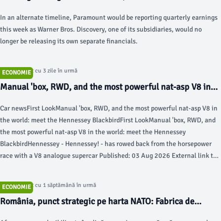
Step Into Quarterly Earnings Spotlight - Deadline
In an alternate timeline, Paramount would be reporting quarterly earnings
this week as Warner Bros. Discovery, one of its subsidiaries, would no
longer be releasing its own separate financials.
Articol postat cu 3 zile în urmă
ECONOMIE
Manual 'box, RWD, and the most powerful nat-asp V8 in
the world: meet the Hennessey Blackbird - Top Gear
Car newsFirst LookManual 'box, RWD, and the most powerful nat-asp V8 in
the world: meet the Hennessey BlackbirdFirst LookManual 'box, RWD, and
the most powerful nat-asp V8 in the world: meet the Hennessey
BlackbirdHennessey - Hennessey! - has rowed back from the horsepower
race with a V8 analogue supercar Published: 03 Aug 2026 External link to
Top Gear Magazine Subscription – 3 months for £6Skip 17 photos in the
image carousel and continue readingTurn on Javascript to see all the
Articol postat cu 1 săptămână în urmă
ECONOMIE
available pictures.1 / 17If there was one company likely to relinquish its
România, punct strategic pe harta NATO: Fabrica de
deathgrip on horsepower, you wouldn’t have guessed it would be Texan
pulberi din Victoria, esențială în producția de muniție
manufacturer Hennessey.