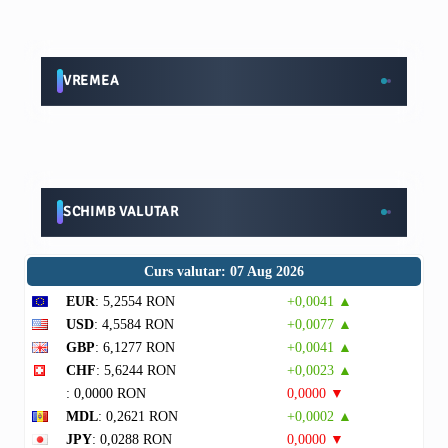
VREMEA
SCHIMB VALUTAR
Curs valutar: 07 Aug 2026
EUR
: 5,2554 RON
+0,0041 ▲
USD
: 4,5584 RON
+0,0077 ▲
GBP
: 6,1277 RON
+0,0041 ▲
CHF
: 5,6244 RON
+0,0023 ▲
: 0,0000 RON
0,0000 ▼
MDL
: 0,2621 RON
+0,0002 ▲
JPY
: 0,0288 RON
0,0000 ▼