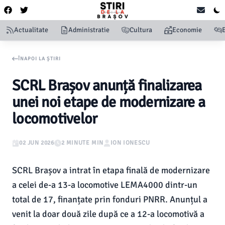
Actualitate
Administratie
Cultura
Economie
ÎNAPOI LA ȘTIRI
SCRL Brașov anunță finalizarea
unei noi etape de modernizare a
locomotivelor
02 JUN 2026
2 MINUTE MIN
ION IONESCU
SCRL Brașov a intrat în etapa finală de modernizare
a celei de-a 13-a locomotive LEMA4000 dintr-un
total de 17, finanțate prin fonduri PNRR. Anunțul a
venit la doar două zile după ce a 12-a locomotivă a