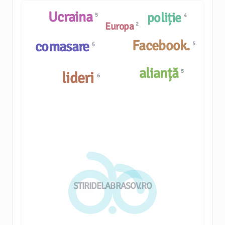
Ucraina
poliție
5
4
Europa
2
Facebook.
comasare
5
5
alianță
5
lideri
6
STIRIDELABRASOV.RO