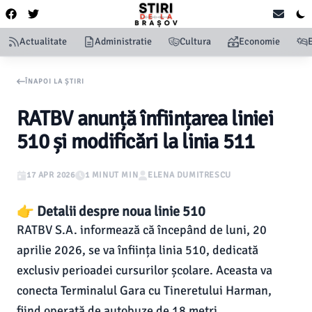
Actualitate
Administratie
Cultura
Economie
ÎNAPOI LA ȘTIRI
RATBV anunță înființarea liniei
510 și modificări la linia 511
17 APR 2026
1 MINUT MIN
ELENA DUMITRESCU
👉 Detalii despre noua linie 510
RATBV S.A. informează că începând de luni, 20
aprilie 2026, se va înființa linia 510, dedicată
exclusiv perioadei cursurilor școlare. Aceasta va
conecta Terminalul Gara cu Tineretului Harman,
fiind operată de autobuze de 18 metri.