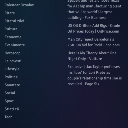
SpaceX and Tesla choose Texas
Calendar Ortodox
for AI chip manufacturing plant
that will be world's largest
Citate
building - Fox Business
Citatul zilei
US Oil Drillers Add Rigs - Crude
Cultura
Oil Prices Today | OilPrice.com
Economie
Man City reject Barcelona's
Evenimente
£38.5m bid for Rodri - bbc.com
Horoscop
Here Is My Theory About One
Night Only - Vulture
La povești
Exclusive | Jax Taylor professes
Lifestyle
his 'love' for Lori Krebs as
Politica
couple's relationship timeline is
revealed - Page Six
Sanatate
Social
Sport
Știați că
Tech