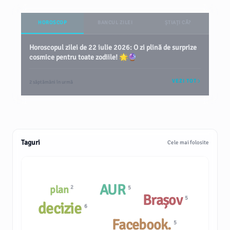
HOROSCOP
BANCUL ZILEI
ȘTIAȚI CĂ?
Horoscopul zilei de 22 iulie 2026: O zi plină de surprize
cosmice pentru toate zodiile! 🌟🔮
VEZI TOT
2 săptămâni în urmă
Taguri
Cele mai folosite
AUR
plan
2
5
Brașov
5
decizie
6
Facebook.
5