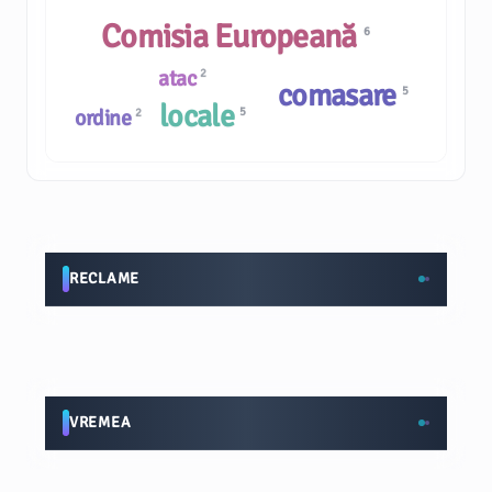
Comisia Europeană
6
atac
2
comasare
5
locale
5
ordine
2
RECLAME
VREMEA