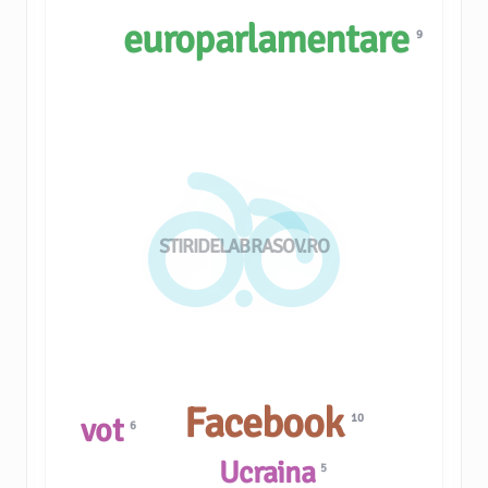
europarlamentare
9
STIRIDELABRASOV.RO
Facebook
vot
10
6
Ucraina
5