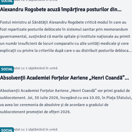
SOCIAL
Alexandru Rogobete acuză împărțirea posturilor din
spitale. Braşovul a primit doar 65 de locuri, în timp ce
Fostul ministru al Sănătăţii Alexandru Rogobete critică modul în care au
Bihorul, cu mai puţini locuitori, a primit 131 de posturi
fost repartizate posturile deblocate în sistemul sanitar prin memorandum
guvernamental, susținând că marile spitale și institute naționale au primit
un număr insuficient de locuri comparativ cu alte unități medicale şi cere
explicaţii cu privire la criteriile după care s-au distribuit posturile deblocate
în spitale. El acuză că Bihor, judeţ cu 151.000 de locuitori, a primit 131 de
posturi, în timp ce judeţe cu mai mulţi locuitori au primit mult mai puţine.
Articol postat cu 1 săptămână în urmă
SOCIAL
Absolvenții Academiei Forțelor Aeriene „Henri Coandă”
vor primi gradul de sublocotenent. Avioane şi elicoptere
Absolvenții Academiei Forțelor Aeriene „Henri Coandă” vor primi gradul de
vor survola Braşovul
sublocotenent. Joi, 30 iulie 2026, începând cu ora 10.00, în Piața Sfatului,
va avea loc ceremonia de absolvire și de acordare a gradului de
sublocotenent promoției de ofițeri 2026.
Articol postat cu 1 săptămână în urmă
SOCIAL