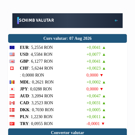
SCHIMB VALUTAR
Curs valutar: 07 Aug 2026
EUR
: 5,2554 RON
+0,0041 ▲
USD
: 4,5584 RON
+0,0077 ▲
GBP
: 6,1277 RON
+0,0041 ▲
CHF
: 5,6244 RON
+0,0023 ▲
: 0,0000 RON
0,0000 ▼
MDL
: 0,2621 RON
+0,0002 ▲
JPY
: 0,0288 RON
0,0000 ▼
AUD
: 3,2094 RON
+0,0047 ▲
CAD
: 3,2523 RON
+0,0031 ▲
DKK
: 0,7030 RON
+0,0005 ▲
PLN
: 1,2230 RON
+0,0011 ▲
TRY
: 0,0955 RON
-0,0001 ▼
Convertor valutar