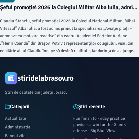
Şeful promoției 2026 la Colegiul Militar Alba Iulia, admis
primul la Aviaţie piloți-aeronave cu motoare reactive de la
Claudiu Stanciu, șeful promoției 2026 la Colegiul Național Militar „Mihai
Academia Forțelor Aeriene”Henri Coandă” din Brașov
Viteazul” Alba Iulia, a fost admis primul la specializarea „Aviaţie piloţi –
aeronave cu motoare reactive” din cadrul Academiei Forțelor Aeriene
,”Henri Coandă” din Brașov. Potrivit reprezentanților colegiului, visul din
copilărie al lui Claudiu începe să devină realitate, iar dorința de a ajunge
pilot militar prinde contur.
stiridelabrasov.ro
Știri de calitate din județul brasov
Categorii
Știri recente
Actualitate
Fun finish to Friday practice
provides a win for the Giants’
Administratie
offense - Big Blue View
Bancul zilei