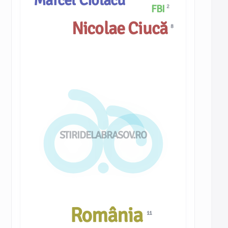
Marcel Ciolacu
FBI
2
Nicolae Ciucă
8
STIRIDELABRASOV.RO
România
11