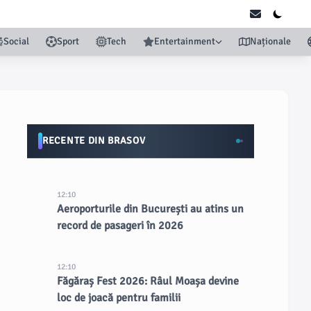
Social
Sport
Tech
Entertainment
Naționale
RECENTE DIN BRASOV
12:10
Aeroporturile din București au atins un
record de pasageri în 2026
12:10
Făgăraș Fest 2026: Râul Moașa devine
loc de joacă pentru familii