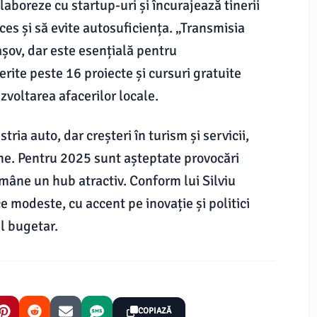
aboreze cu startup-uri și încurajează tinerii
es și să evite autosuficiența. „Transmisia
așov, dar este esențială pentru
ferite peste 16 proiecte și cursuri gratuite
zvoltarea afacerilor locale.
ria auto, dar creșteri în turism și servicii,
ine. Pentru 2025 sunt așteptate provocări
ămâne un hub atractiv. Conform lui Silviu
 modeste, cu accent pe inovație și politici
ul bugetar.
COPIAZĂ