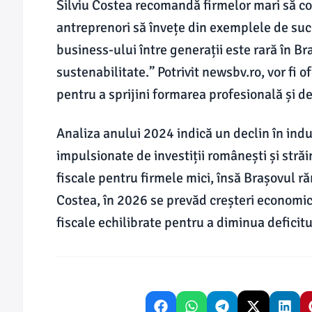
Silviu Costea recomandă firmelor mari să col
antreprenori să învețe din exemplele de succ
business-ului între generații este rară în Br
sustenabilitate.” Potrivit newsbv.ro, vor fi o
pentru a sprijini formarea profesională și de
Analiza anului 2024 indică un declin în indust
impulsionate de investiții românești și stră
fiscale pentru firmele mici, însă Brașovul r
Costea, în 2026 se prevăd creșteri economice
fiscale echilibrate pentru a diminua deficit