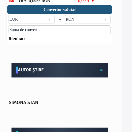
TRY
: 0,0955 RON
-0,0001 ▼
Convertor valutar
»
Rezultat:
-
AUTOR ȘTIRE
SIMONA STAN