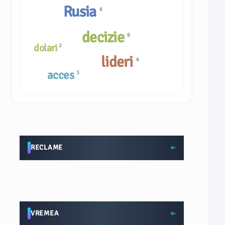
Rusia
6
decizie
6
dolari
2
lideri
6
acces
3
RECLAME
VREMEA