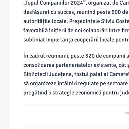
„Topul Companiilor 2024”, organizat de Cam
desfășurat cu succes, reunind peste 600 de p
autoritățile locale. Președintele Silviu Cost
favorabilă inițierii de noi colaborări între f
subliniat importanța cooperării locale pent
În cadrul reuniunii, peste 320 de companii au
consolidarea parteneriatelor existente, cât 
Bibliotecii Județene, fostul palat al Came
să organizeze întâlniri regulate pe sectoare
pregătind o strategie economică pentru ju
PUB