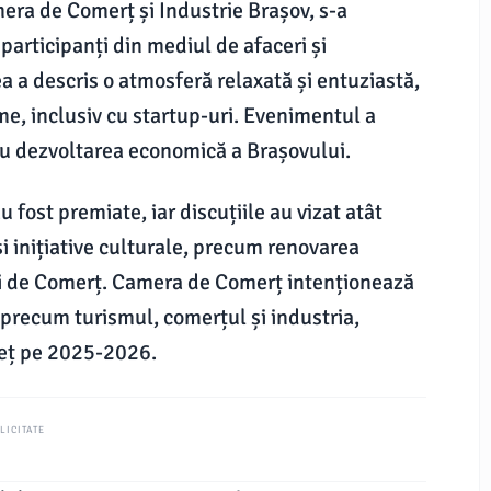
era de Comerț și Industrie Brașov, s-a
articipanți din mediul de afaceri și
ea a descris o atmosferă relaxată și entuziastă,
irme, inclusiv cu startup-uri. Evenimentul a
ru dezvoltarea economică a Brașovului.
 fost premiate, iar discuțiile au vizat atât
și inițiative culturale, precum renovarea
rei de Comerț. Camera de Comerț intenționează
 precum turismul, comerțul și industria,
deț pe 2025-2026.
LICITATE