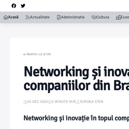
Acasă
Actualitate
Administratie
Cultura
Eco
ÎNAPOI LA ȘTIRI
Networking și inova
companiilor din Br
02 DEC 2025
2 MINUTE MIN
SIMONA STAN
Networking și inovație în topul com