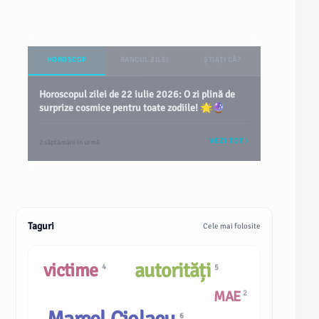
HOROSCOP
BANCUL ZILEI
ȘTIAȚI CĂ?
Horoscopul zilei de 22 iulie 2026: O zi plină de
surprize cosmice pentru toate zodiile! 🌟🔮
VEZI TOT
2 săptămâni în urmă
Taguri
Cele mai folosite
autorități
victime
4
5
MAE
2
6