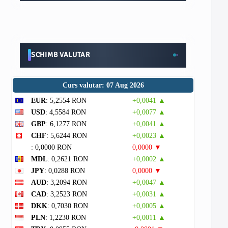
SCHIMB VALUTAR
Curs valutar: 07 Aug 2026
EUR
: 5,2554 RON
+0,0041 ▲
USD
: 4,5584 RON
+0,0077 ▲
GBP
: 6,1277 RON
+0,0041 ▲
CHF
: 5,6244 RON
+0,0023 ▲
: 0,0000 RON
0,0000 ▼
MDL
: 0,2621 RON
+0,0002 ▲
JPY
: 0,0288 RON
0,0000 ▼
AUD
: 3,2094 RON
+0,0047 ▲
CAD
: 3,2523 RON
+0,0031 ▲
DKK
: 0,7030 RON
+0,0005 ▲
PLN
: 1,2230 RON
+0,0011 ▲