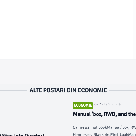
ALTE POSTARI DIN ECONOMIE
Articol postat cu 2 zile în urmă
ECONOMIE
Manual 'box, RWD, and the 
the Hennessey Blackbird - 
Car newsFirst LookManual 'box, RW
Hennessey BlackbirdFirst LookManu