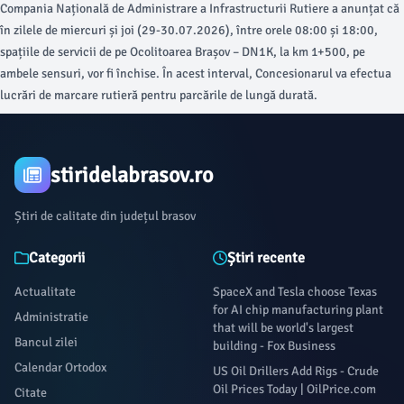
Compania Națională de Administrare a Infrastructurii Rutiere a anunțat că
în zilele de miercuri și joi (29-30.07.2026), între orele 08:00 și 18:00,
spațiile de servicii de pe Ocolitoarea Brașov – DN1K, la km 1+500, pe
ambele sensuri, vor fi închise. În acest interval, Concesionarul va efectua
lucrări de marcare rutieră pentru parcările de lungă durată.
stiridelabrasov.ro
Știri de calitate din județul brasov
Categorii
Știri recente
Actualitate
SpaceX and Tesla choose Texas
for AI chip manufacturing plant
Administratie
that will be world's largest
Bancul zilei
building - Fox Business
Calendar Ortodox
US Oil Drillers Add Rigs - Crude
Oil Prices Today | OilPrice.com
Citate