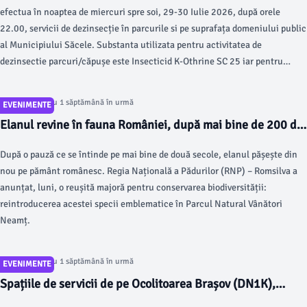
efectua în noaptea de miercuri spre soi, 29-30 Iulie 2026, după orele
22.00, servicii de dezinsecție în parcurile si pe suprafața domeniului public
al Municipiului Săcele. Substanta utilizata pentru activitatea de
dezinsectie parcuri/căpușe este Insecticid K-Othrine SC 25 iar pentru
activitatea de dezinsecție pe domeniul public, substanța utilizată este
Solfac Trio EC 140 NF.
Articol postat cu 1 săptămână în urmă
EVENIMENTE
Elanul revine în fauna României, după mai bine de 200 de
ani. Un mascul şi trei femele, aduse în Parcul Natural
După o pauză ce se întinde pe mai bine de două secole, elanul pășește din
Vânători Neamţ (VIDEO)
nou pe pământ românesc. Regia Națională a Pădurilor (RNP) – Romsilva a
anunțat, luni, o reușită majoră pentru conservarea biodiversității:
reintroducerea acestei specii emblematice în Parcul Natural Vânători
Neamț.
Articol postat cu 1 săptămână în urmă
EVENIMENTE
Spațiile de servicii de pe Ocolitoarea Brașov (DN1K),
închise miercuri și joi