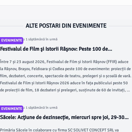
ALTE POSTARI DIN EVENIMENTE
Articol postat cu 1 săptămână în urmă
EVENIMENTE
Festivalul de Film şi Istorii Râşnov: Peste 100 de
evenimente în Râşnov, Brașov, Feldioara și Codlea
Între 7 și 23 august 2026, Festivalul de Film și Istorii Râșnov (FFIR) aduce
la Râșnov, Brașov, Feldioara și Codlea peste 100 de evenimente: proiecții de
film, dezbateri, concerte, spectacole de teatru, prelegeri și o școală de vară.
Festivalul de Film și Istorii Râșnov 2026 aduce în fața publicului peste 50
de proiecții de film, 18 dezbateri și prelegeri, susținute de 60 de invitați, 20
de concerte, trei spectacole de teatru, patru evenimente speciale și o
școală de vară la care vor participa peste 70 de studenți și liceeni.
Articol postat cu 1 săptămână în urmă
EVENIMENTE
Săcele: Acţiune de dezinsecție, miercuri spre joi, 29-30
iulie 2026
Primăria Săcele în colaborare cu firma SC SOLIVET CONCEPT SRL va