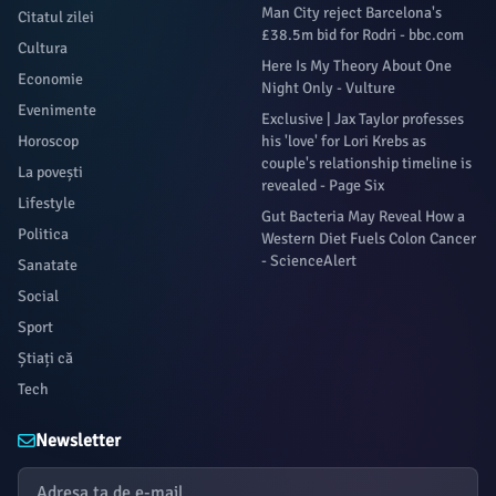
Man City reject Barcelona's
Citatul zilei
£38.5m bid for Rodri - bbc.com
Cultura
Here Is My Theory About One
Economie
Night Only - Vulture
Evenimente
Exclusive | Jax Taylor professes
Horoscop
his 'love' for Lori Krebs as
couple's relationship timeline is
La povești
revealed - Page Six
Lifestyle
Gut Bacteria May Reveal How a
Politica
Western Diet Fuels Colon Cancer
- ScienceAlert
Sanatate
Social
Sport
Știați că
Tech
Newsletter