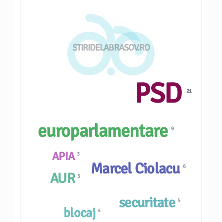
STIRIDELABRASOV.RO
PSD
21
europarlamentare
9
APIA
3
Marcel Ciolacu
6
AUR
5
securitate
5
blocaj
4