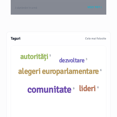
VEZI TOT
2 săptămâni în urmă
Taguri
Cele mai folosite
autorități
5
dezvoltare
3
alegeri europarlamentare
6
comunitate
lideri
6
9