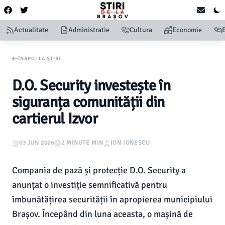
Actualitate
Administratie
Cultura
Economie
ÎNAPOI LA ȘTIRI
D.O. Security investește în
siguranța comunității din
cartierul Izvor
03 JUN 2026
2 MINUTE MIN
ION IONESCU
Compania de pază și protecție D.O. Security a
anunțat o investiție semnificativă pentru
îmbunătățirea securității în apropierea municipiului
Brașov. Începând din luna aceasta, o mașină de