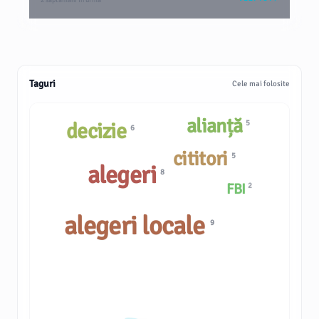
2 săptămâni în urmă
Taguri
Cele mai folosite
alianță
5
decizie
6
cititori
5
alegeri
8
FBI
2
alegeri locale
9