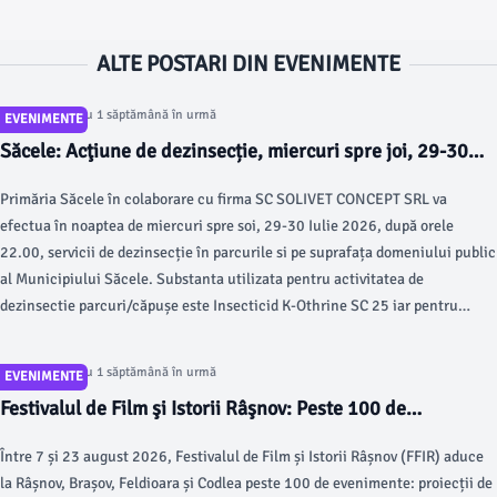
ALTE POSTARI DIN EVENIMENTE
Articol postat cu 1 săptămână în urmă
EVENIMENTE
Săcele: Acţiune de dezinsecție, miercuri spre joi, 29-30
iulie 2026
Primăria Săcele în colaborare cu firma SC SOLIVET CONCEPT SRL va
efectua în noaptea de miercuri spre soi, 29-30 Iulie 2026, după orele
22.00, servicii de dezinsecție în parcurile si pe suprafața domeniului public
al Municipiului Săcele. Substanta utilizata pentru activitatea de
dezinsectie parcuri/căpușe este Insecticid K-Othrine SC 25 iar pentru
activitatea de dezinsecție pe domeniul public, substanța utilizată este
Solfac Trio EC 140 NF.
Articol postat cu 1 săptămână în urmă
EVENIMENTE
Festivalul de Film şi Istorii Râşnov: Peste 100 de
evenimente în Râşnov, Brașov, Feldioara și Codlea
Între 7 și 23 august 2026, Festivalul de Film și Istorii Râșnov (FFIR) aduce
la Râșnov, Brașov, Feldioara și Codlea peste 100 de evenimente: proiecții de