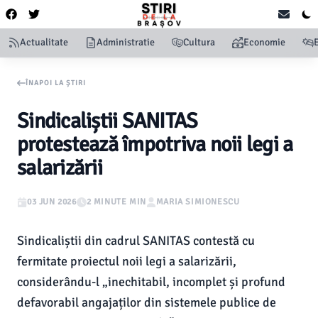
Actualitate
Administratie
Cultura
Economie
ÎNAPOI LA ȘTIRI
Sindicaliștii SANITAS
protestează împotriva noii legi a
salarizării
03 JUN 2026
2 MINUTE MIN
MARIA SIMIONESCU
Sindicaliștii din cadrul SANITAS contestă cu
fermitate proiectul noii legi a salarizării,
considerându-l „inechitabil, incomplet și profund
defavorabil angajaților din sistemele publice de