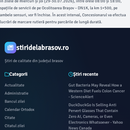
în zilele de miercuri și joi (29-30.07.2026), între orele 08:00 și 18:00,
spațiile de servicii de pe Ocolitoarea Brașov – DN1K, la km 1+500, pe
ambele sensuri, vor fi închise. În acest interval, Concesionarul va efectua
lucrări de marcare rutieră pentru parcările de lungă durată.
stiridelabrasov.ro
Știri de calitate din județul brasov
Categorii
Știri recente
Actualitate
Gut Bacteria May Reveal How a
Western Diet Fuels Colon Cancer
Administratie
- ScienceAlert
Bancul zilei
DuckDuckGo Is Selling Anti
Calendar Ortodox
Pervert Glasses That Contain
Zero AI, Cameras, or Even
Citate
Electronics Whatsoever - Yahoo
Citatul zilei
News Canada