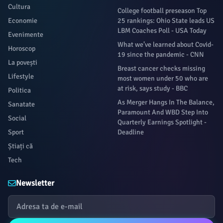
Cultura
College football preseason Top
Economie
25 rankings: Ohio State leads US
LBM Coaches Poll - USA Today
Evenimente
What we’ve learned about Covid-
Horoscop
19 since the pandemic - CNN
La povești
Breast cancer checks missing
Lifestyle
most women under 50 who are
at risk, says study - BBC
Politica
As Merger Hangs In The Balance,
Sanatate
Paramount And WBD Step Into
Social
Quarterly Earnings Spotlight -
Sport
Deadline
Știați că
Tech
Newsletter