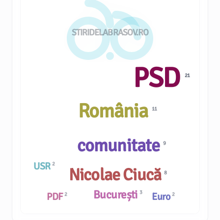
STIRIDELABRASOV.RO
PSD
21
România
11
comunitate
9
USR
2
Nicolae Ciucă
8
București
3
PDF
Euro
2
2