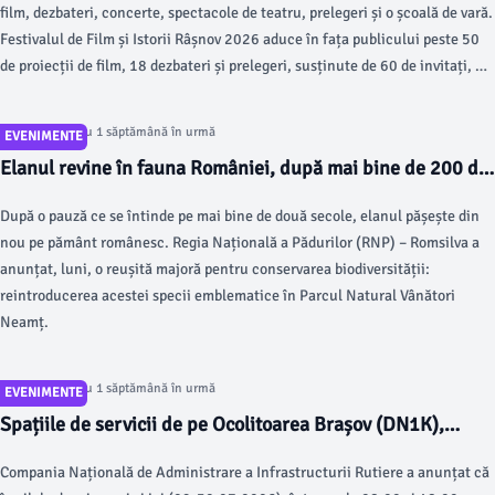
film, dezbateri, concerte, spectacole de teatru, prelegeri și o școală de vară.
Festivalul de Film și Istorii Râșnov 2026 aduce în fața publicului peste 50
de proiecții de film, 18 dezbateri și prelegeri, susținute de 60 de invitați, 20
de concerte, trei spectacole de teatru, patru evenimente speciale și o
școală de vară la care vor participa peste 70 de studenți și liceeni.
Articol postat cu 1 săptămână în urmă
EVENIMENTE
Elanul revine în fauna României, după mai bine de 200 de
ani. Un mascul şi trei femele, aduse în Parcul Natural
După o pauză ce se întinde pe mai bine de două secole, elanul pășește din
Vânători Neamţ (VIDEO)
nou pe pământ românesc. Regia Națională a Pădurilor (RNP) – Romsilva a
anunțat, luni, o reușită majoră pentru conservarea biodiversității:
reintroducerea acestei specii emblematice în Parcul Natural Vânători
Neamț.
Articol postat cu 1 săptămână în urmă
EVENIMENTE
Spațiile de servicii de pe Ocolitoarea Brașov (DN1K),
închise miercuri și joi
Compania Națională de Administrare a Infrastructurii Rutiere a anunțat că