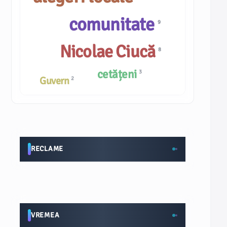
comunitate
9
Nicolae Ciucă
8
cetățeni
3
Guvern
2
RECLAME
VREMEA