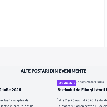
ALTE POSTARI DIN EVENIMENTE
Articol postat cu 1 săptămână în urmă
EVENIMENTE
0 iulie 2026
Festivalul de Film şi Istor
Brașov, Feldioara și Codlea
fectua în noaptea de
Între 7 și 23 august 2026, Festivalu
secție în parcurile si pe
Feldioara și Codlea peste 100 de ev