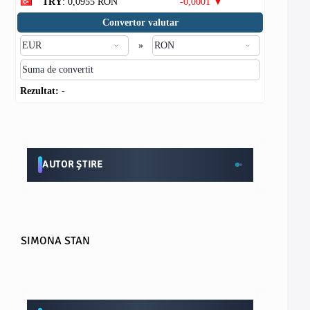
TRY
: 0,0955 RON
-0,0001 ▼
Convertor valutar
»
Rezultat:
-
AUTOR ȘTIRE
SIMONA STAN