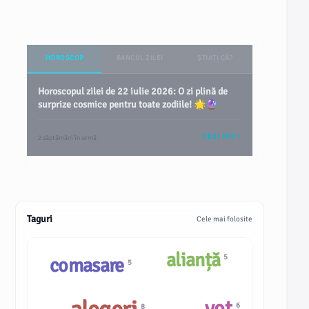
HOROSCOP
BANCUL ZILEI
ȘTIAȚI CĂ?
Horoscopul zilei de 22 iulie 2026: O zi plină de
surprize cosmice pentru toate zodiile! 🌟🔮
VEZI TOT
2 săptămâni în urmă
Taguri
Cele mai folosite
alianță
5
comasare
5
vot
6
8