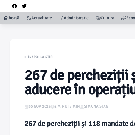
Acasă
Actualitate
Administratie
Cultura
Eco
ÎNAPOI LA ȘTIRI
267 de percheziții
aducere în operați
05 NOV 2025
2 MINUTE MIN
SIMONA STAN
267 de percheziții și 118 mandate d