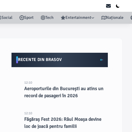
Social
Sport
Tech
Entertainment
Naționale
RECENTE DIN BRASOV
12:10
Aeroporturile din București au atins un
record de pasageri în 2026
12:10
Făgăraș Fest 2026: Râul Moașa devine
loc de joacă pentru familii