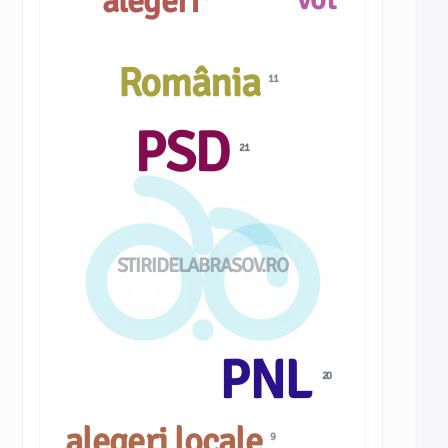
alegeri
România
11
PSD
21
STIRIDELABRASOV.RO
PNL
20
alegeri locale
9