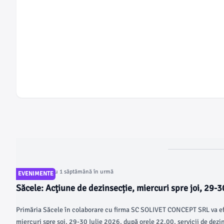
Articol postat cu 1 săptămână în urmă
EVENIMENTE
Săcele: Acţiune de dezinsecție, miercuri spre joi, 29-3
Primăria Săcele în colaborare cu firma SC SOLIVET CONCEPT SRL va e
miercuri spre soi, 29-30 Iulie 2026, după orele 22.00, servicii de dezin