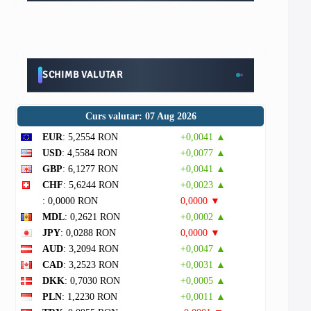
SCHIMB VALUTAR
Curs valutar: 07 Aug 2026
EUR
: 5,2554 RON
+0,0041 ▲
USD
: 4,5584 RON
+0,0077 ▲
GBP
: 6,1277 RON
+0,0041 ▲
CHF
: 5,6244 RON
+0,0023 ▲
: 0,0000 RON
0,0000 ▼
MDL
: 0,2621 RON
+0,0002 ▲
JPY
: 0,0288 RON
0,0000 ▼
AUD
: 3,2094 RON
+0,0047 ▲
CAD
: 3,2523 RON
+0,0031 ▲
DKK
: 0,7030 RON
+0,0005 ▲
PLN
: 1,2230 RON
+0,0011 ▲