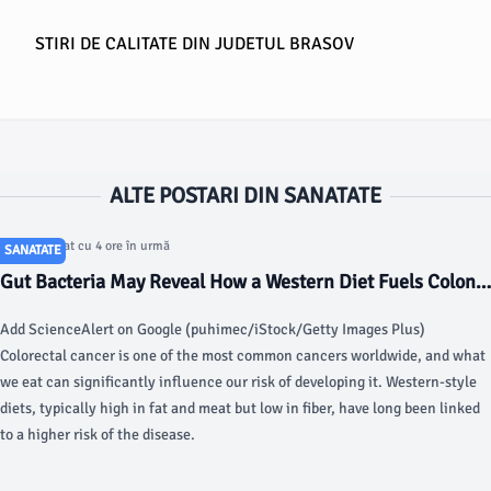
STIRI DE CALITATE DIN JUDETUL BRASOV
ALTE POSTARI DIN SANATATE
Articol postat cu 4 ore în urmă
SANATATE
Gut Bacteria May Reveal How a Western Diet Fuels Colon
Cancer - ScienceAlert
Add ScienceAlert on Google (puhimec/iStock/Getty Images Plus)
Colorectal cancer is one of the most common cancers worldwide, and what
we eat can significantly influence our risk of developing it. Western-style
diets, typically high in fat and meat but low in fiber, have long been linked
to a higher risk of the disease.