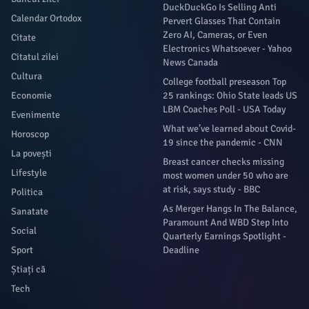
DuckDuckGo Is Selling Anti
Calendar Ortodox
Pervert Glasses That Contain
Zero AI, Cameras, or Even
Citate
Electronics Whatsoever - Yahoo
Citatul zilei
News Canada
Cultura
College football preseason Top
Economie
25 rankings: Ohio State leads US
LBM Coaches Poll - USA Today
Evenimente
What we’ve learned about Covid-
Horoscop
19 since the pandemic - CNN
La povești
Breast cancer checks missing
Lifestyle
most women under 50 who are
at risk, says study - BBC
Politica
As Merger Hangs In The Balance,
Sanatate
Paramount And WBD Step Into
Social
Quarterly Earnings Spotlight -
Sport
Deadline
Știați că
Tech