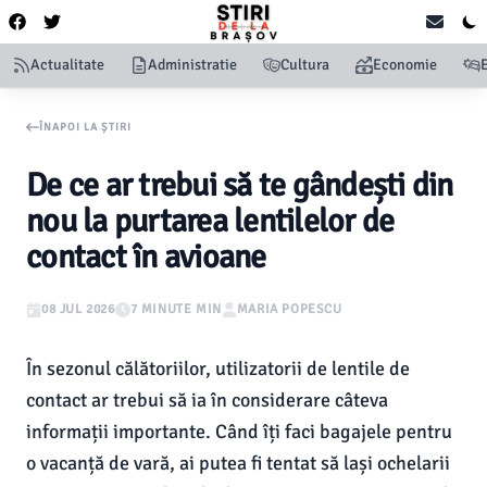
Actualitate
Administratie
Cultura
Economie
ÎNAPOI LA ȘTIRI
De ce ar trebui să te gândești din
nou la purtarea lentilelor de
contact în avioane
08 JUL 2026
7 MINUTE MIN
MARIA POPESCU
În sezonul călătoriilor, utilizatorii de lentile de
contact ar trebui să ia în considerare câteva
informații importante. Când îți faci bagajele pentru
o vacanță de vară, ai putea fi tentat să lași ochelarii