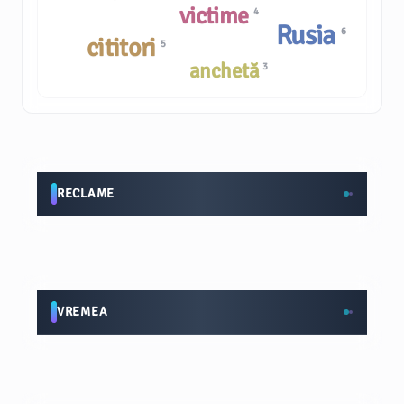
victime
4
Rusia
6
cititori
5
anchetă
3
RECLAME
VREMEA