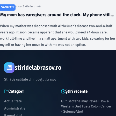
season and Capitol Hill residents are biting back Health officials confirmed
Articol postat cu 3 zile în urmă
SANATATE
the disease in a resident in the Capital Region of Maryland, urging
My mom has caregivers around the clock. My phone still
Marylanders to take preventive steps to reduce their risk of getting the
never stops ringing. - Business Insider
virus.
When my mother was diagnosed with Alzheimer's disease two-and-a-half
years ago, it soon became apparent that she would need 24-hour care. I
work full-time and live in a small apartment with two kids, so caring for her
myself or having her move in with me was not an option.
stiridelabrasov.ro
Știri de calitate din județul brasov
Categorii
Știri recente
Actualitate
Gut Bacteria May Reveal How a
Western Diet Fuels Colon Cancer
Administratie
- ScienceAlert
Bancul zilei