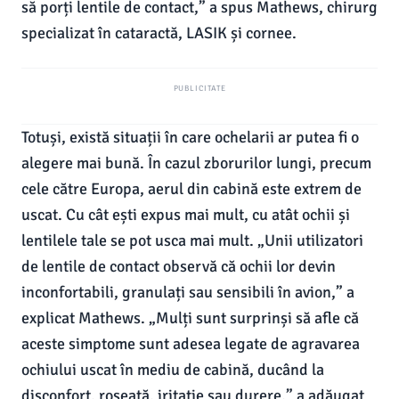
să porți lentile de contact,” a spus Mathews, chirurg
specializat în cataractă, LASIK și cornee.
PUBLICITATE
Totuși, există situații în care ochelarii ar putea fi o
alegere mai bună. În cazul zborurilor lungi, precum
cele către Europa, aerul din cabină este extrem de
uscat. Cu cât ești expus mai mult, cu atât ochii și
lentilele tale se pot usca mai mult. „Unii utilizatori
de lentile de contact observă că ochii lor devin
inconfortabili, granulați sau sensibili în avion,” a
explicat Mathews. „Mulți sunt surprinși să afle că
aceste simptome sunt adesea legate de agravarea
ochiului uscat în mediu de cabină, ducând la
disconfort, roșeață, iritație sau durere,” a adăugat