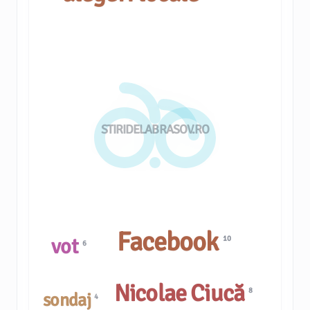
STIRIDELABRASOV.RO
Facebook
vot
10
6
Nicolae Ciucă
8
sondaj
4