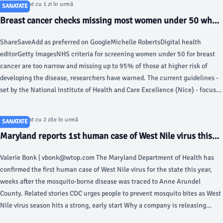
Articol postat cu 1 zi în urmă
SANATATE
Breast cancer checks missing most women under 50 who
are at risk, says study - BBC
ShareSaveAdd as preferred on GoogleMichelle RobertsDigital health
editorGetty ImagesNHS criteria for screening women under 50 for breast
cancer are too narrow and missing up to 95% of those at higher risk of
developing the disease, researchers have warned. The current guidelines -
set by the National Institute of Health and Care Excellence (Nice) - focus
solely on inherited genes and not other factors such as lifestyle, they
found.
Articol postat cu 2 zile în urmă
SANATATE
Maryland reports 1st human case of West Nile virus this
year - WTOP
Valerie Bonk | vbonk@wtop.com The Maryland Department of Health has
confirmed the first human case of West Nile virus for the state this year,
weeks after the mosquito-borne disease was traced to Anne Arundel
County. Related stories CDC urges people to prevent mosquito bites as West
Nile virus season hits a strong, early start Why a company is releasing
600,000 Wolbachia-infected mosquitoes in the DC region It’s mosquito