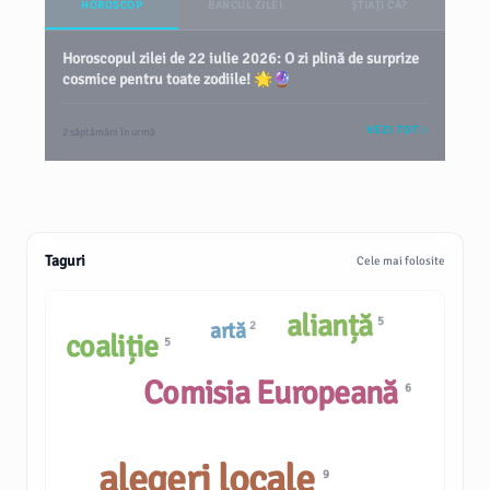
HOROSCOP
BANCUL ZILEI
ȘTIAȚI CĂ?
Horoscopul zilei de 22 iulie 2026: O zi plină de surprize
cosmice pentru toate zodiile! 🌟🔮
VEZI TOT
2 săptămâni în urmă
Taguri
Cele mai folosite
alianță
5
artă
2
coaliție
5
Comisia Europeană
6
alegeri locale
9