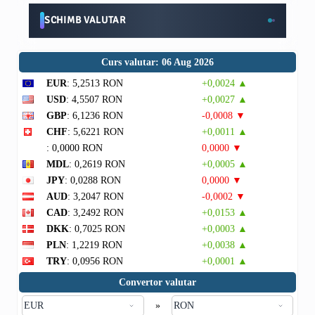
SCHIMB VALUTAR
Curs valutar: 06 Aug 2026
EUR
: 5,2513 RON
+0,0024 ▲
USD
: 4,5507 RON
+0,0027 ▲
GBP
: 6,1236 RON
-0,0008 ▼
CHF
: 5,6221 RON
+0,0011 ▲
: 0,0000 RON
0,0000 ▼
MDL
: 0,2619 RON
+0,0005 ▲
JPY
: 0,0288 RON
0,0000 ▼
AUD
: 3,2047 RON
-0,0002 ▼
CAD
: 3,2492 RON
+0,0153 ▲
DKK
: 0,7025 RON
+0,0003 ▲
PLN
: 1,2219 RON
+0,0038 ▲
TRY
: 0,0956 RON
+0,0001 ▲
Convertor valutar
»