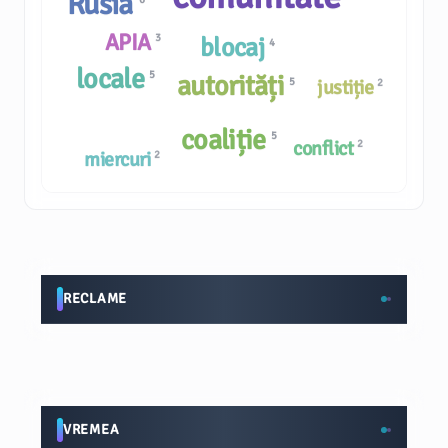
Rusia
APIA
3
blocaj
4
locale
5
autorități
5
justiție
2
coaliție
5
conflict
2
miercuri
2
RECLAME
VREMEA