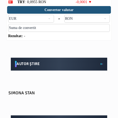
TRY
: 0,0955 RON
-0,0001 ▼
Convertor valutar
»
Rezultat:
-
AUTOR ȘTIRE
SIMONA STAN