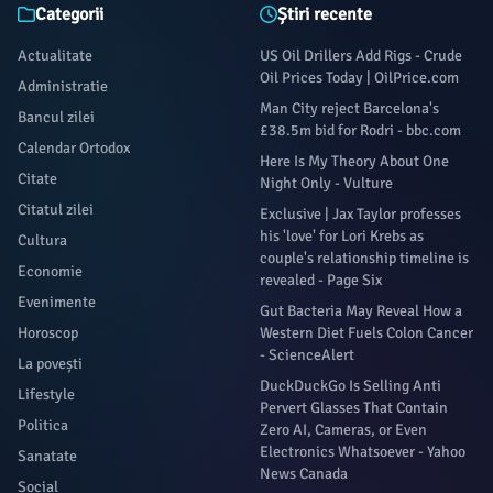
Categorii
Știri recente
Actualitate
US Oil Drillers Add Rigs - Crude
Oil Prices Today | OilPrice.com
Administratie
Man City reject Barcelona's
Bancul zilei
£38.5m bid for Rodri - bbc.com
Calendar Ortodox
Here Is My Theory About One
Citate
Night Only - Vulture
Citatul zilei
Exclusive | Jax Taylor professes
his 'love' for Lori Krebs as
Cultura
couple's relationship timeline is
Economie
revealed - Page Six
Evenimente
Gut Bacteria May Reveal How a
Horoscop
Western Diet Fuels Colon Cancer
- ScienceAlert
La povești
DuckDuckGo Is Selling Anti
Lifestyle
Pervert Glasses That Contain
Politica
Zero AI, Cameras, or Even
Electronics Whatsoever - Yahoo
Sanatate
News Canada
Social