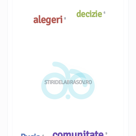
decizie
6
alegeri
8
STIRIDELABRASOV.RO
comunitate
9
6