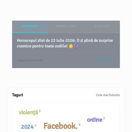
HOROSCOP
BANCUL ZILEI
ȘTIAȚI CĂ?
Horoscopul zilei de 22 iulie 2026: O zi plină de surprize
cosmice pentru toate zodiile! 🌟🔮
VEZI TOT
2 săptămâni în urmă
Taguri
Cele mai folosite
violență
2
ordine
2
Facebook.
5
2024
2