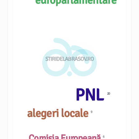
europarlamentare
STIRIDELABRASOV.RO
PNL
20
alegeri locale
9
Comisia Europeană
6