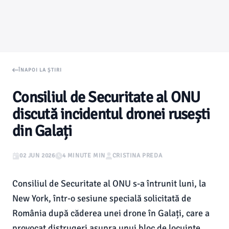
ÎNAPOI LA ȘTIRI
Consiliul de Securitate al ONU
discută incidentul dronei rusești
din Galați
02 JUN 2026
4 MINUTE MIN
CRISTINA PREDA
Consiliul de Securitate al ONU s-a întrunit luni, la
New York, într-o sesiune specială solicitată de
România după căderea unei drone în Galați, care a
provocat distrugeri asupra unui bloc de locuințe.