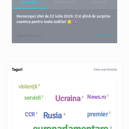
HOROSCOP
BANCUL ZILEI
ȘTIAȚI CĂ?
Horoscopul zilei de 22 iulie 2026: O zi plină de surprize
cosmice pentru toate zodiile! 🌟🔮
VEZI TOT
2 săptămâni în urmă
Taguri
Cele mai folosite
violență
2
News.ro
Ucraina
2
servicii
2
5
premier
Rusia
CCR
3
2
6
9