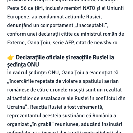
Peste 56 de țări, inclusiv membri NATO și ai Uniunii
Europene, au condamnat acțiunile Rusiei,
denunțând un comportament „inacceptabil”,
conform unei declarații citite de ministrul român de
Externe, Oana Ţoiu, scrie AFP, citat de newsbv.ro.
👉 Declarațiile oficiale și reacțiile Rusiei la
ședința ONU
În cadrul ședinței ONU, Oana Ţoiu a evidențiat că
„încercările repetate de violare a spațiului aerian
românesc de către dronele rusești sunt un rezultat
al tacticilor de escaladare ale Rusiei în conflictul din
Ucraina”. Reacția Rusiei a fost vehementă,
reprezentantul acesteia susținând că România a
organizat „în grabă” reuniunea, aducând insinuări
nefondate, și a invocat declarații contradictorii ale