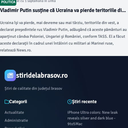
Articol postat cu 1 săptămână în urmă
POLITICA
Vladimir Putin susține că Ucraina va pierde teritoriile din
vest: Ce a aparținut cândva Poloniei, Ungariei și României
Ucraina îşi va pierde, mai devreme sau mai târziu, teritoriile din vest, a
le va reveni, mai devreme sau mai târziu
declarat preşedintele rus Vladimir Putin, adăugând că aceste pământuri au
aparţinut cândva Poloniei, Ungariei şi României, conform TASS. El a făcut
aceste declaraţii în cadrul unei întâlniri cu militari ai Marinei ruse,
relatează News.ro.
stiridelabrasov.ro
Știri de calitate din județul brasov
Categorii
Știri recente
Actualitate
iPhone Ultra colors: New leak
reveals silver and dark blue -
Administratie
9to5Mac