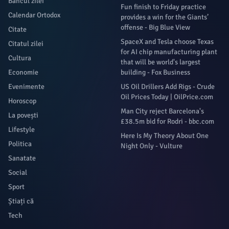
Bancul zilei
Fun finish to Friday practice
Calendar Ortodox
provides a win for the Giants’
offense - Big Blue View
Citate
SpaceX and Tesla choose Texas
Citatul zilei
for AI chip manufacturing plant
Cultura
that will be world's largest
Economie
building - Fox Business
Evenimente
US Oil Drillers Add Rigs - Crude
Oil Prices Today | OilPrice.com
Horoscop
Man City reject Barcelona's
La povești
£38.5m bid for Rodri - bbc.com
Lifestyle
Here Is My Theory About One
Politica
Night Only - Vulture
Sanatate
Social
Sport
Știați că
Tech