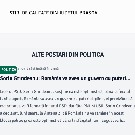
STIRI DE CALITATE DIN JUDETUL BRASOV
ALTE POSTARI DIN POLITICA
Articol postat cu 1 săptămână în urmă
POLITICA
Sorin Grindeanu: România va avea un guvern cu puteri
depline după data de 15 august
Liderul PSD, Sorin Grindeanu, susţine că este optimist că, până la finalul
lunii august, România va avea un guvern cu puteri depline, el precizând că
majoritatea va fi formată în jurul PSD, dar fără PNL şi USR. Sorin Grindeanu
a declarat, luni seară, la Antena 3, că România nu va rămâne în acest
blocaj politic şi că este optimist că până la sfârşitul lunii august va fi
instalat un guvern cu puteri depline, relatează News.ro.