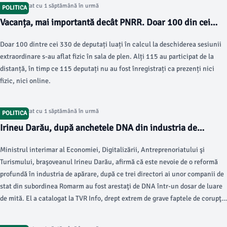
Articol postat cu 1 săptămână în urmă
POLITICA
Vacanța, mai importantă decât PNRR. Doar 100 din cei
330 de deputați, la sesiunea extraordinară
Doar 100 dintre cei 330 de deputați luați în calcul la deschiderea sesiunii
extraordinare s-au aflat fizic în sala de plen. Alți 115 au participat de la
distanță, în timp ce 115 deputați nu au fost înregistrați ca prezenți nici
fizic, nici online.
Articol postat cu 1 săptămână în urmă
POLITICA
Irineu Darău, după anchetele DNA din industria de
apărare: Cine fură din industria de armament trădează
Ministrul interimar al Economiei, Digitalizării, Antreprenoriatului şi
ţara
Turismului, braşoveanul Irineu Darău, afirmă că este nevoie de o reformă
profundă în industria de apărare, după ce trei directori ai unor companii de
stat din subordinea Romarm au fost arestaţi de DNA într-un dosar de luare
de mită. El a catalogat la TVR Info, drept extrem de grave faptele de corupţie
din domeniul apărării şi a spus că persoanele care obţin ilegal bani din
această industrie „trădează ţara”, relatează News.ro.