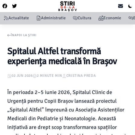
Actualitate
Administratie
Cultura
Economie
ÎNAPOI LA ȘTIRI
Spitalul Altfel transformă
experiența medicală în Brașov
02 JUN 2026
2 MINUTE MIN
CRISTINA PREDA
În perioada 2–5 iunie 2026, Spitalul Clinic de
Urgență pentru Copii Brașov lansează proiectul
„Spitalul Altfel” împreună cu Asociația Asistenților
Medicali din Pediatrie și Neonatologie. Această
inițiativă are drept scop transformarea spațiilor