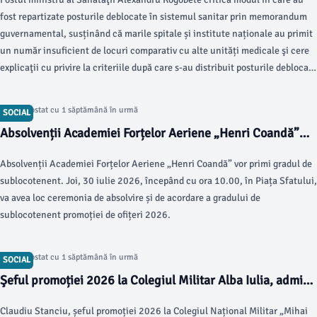
Bihorul, cu mai puţini locuitori, a primit 131 de posturi
fost repartizate posturile deblocate în sistemul sanitar prin memorandum
guvernamental, susținând că marile spitale și institute naționale au primit
un număr insuficient de locuri comparativ cu alte unități medicale şi cere
explicaţii cu privire la criteriile după care s-au distribuit posturile deblocate
în spitale. El acuză că Bihor, judeţ cu 151.000 de locuitori, a primit 131 de
posturi, în timp ce judeţe cu mai mulţi locuitori au primit mult mai puţine.
Articol postat cu 1 săptămână în urmă
SOCIAL
Absolvenții Academiei Forțelor Aeriene „Henri Coandă”
vor primi gradul de sublocotenent. Avioane şi elicoptere
Absolvenții Academiei Forțelor Aeriene „Henri Coandă” vor primi gradul de
vor survola Braşovul
sublocotenent. Joi, 30 iulie 2026, începând cu ora 10.00, în Piața Sfatului,
va avea loc ceremonia de absolvire și de acordare a gradului de
sublocotenent promoției de ofițeri 2026.
Articol postat cu 1 săptămână în urmă
SOCIAL
Şeful promoției 2026 la Colegiul Militar Alba Iulia, admis
primul la Aviaţie piloți-aeronave cu motoare reactive de la
Claudiu Stanciu, șeful promoției 2026 la Colegiul Național Militar „Mihai
Academia Forțelor Aeriene”Henri Coandă” din Brașov