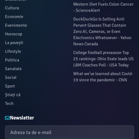
Western Diet Fuels Colon Cancer
Cultura
- ScienceAlert
Economie
DuckDuckGo Is Selling Anti
Evenimente
Pervert Glasses That Contain
Zero AI, Cameras, or Even
Horoscop
Electronics Whatsoever - Yahoo
La povești
News Canada
Lifestyle
College football preseason Top
25 rankings: Ohio State leads US
Politica
LBM Coaches Poll - USA Today
Sanatate
What we’ve learned about Covid-
Social
19 since the pandemic - CNN
Sport
Știați că
Tech
Newsletter