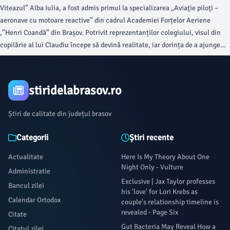
Viteazul” Alba Iulia, a fost admis primul la specializarea „Aviaţie piloţi –
aeronave cu motoare reactive” din cadrul Academiei Forțelor Aeriene
,”Henri Coandă” din Brașov. Potrivit reprezentanților colegiului, visul din
copilărie al lui Claudiu începe să devină realitate, iar dorința de a ajunge
pilot militar prinde contur.
stiridelabrasov.ro
Știri de calitate din județul brasov
Categorii
Știri recente
Actualitate
Here Is My Theory About One
Night Only - Vulture
Administratie
Exclusive | Jax Taylor professes
Bancul zilei
his 'love' for Lori Krebs as
Calendar Ortodox
couple's relationship timeline is
revealed - Page Six
Citate
Gut Bacteria May Reveal How a
Citatul zilei