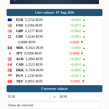
Curs valutar: 07 Aug 2026
EUR
: 5,2554 RON
+0,0041 ▲
USD
: 4,5584 RON
+0,0077 ▲
GBP
: 6,1277 RON
+0,0041 ▲
CHF
: 5,6244 RON
+0,0023 ▲
: 0,0000 RON
0,0000 ▼
MDL
: 0,2621 RON
+0,0002 ▲
JPY
: 0,0288 RON
0,0000 ▼
AUD
: 3,2094 RON
+0,0047 ▲
CAD
: 3,2523 RON
+0,0031 ▲
DKK
: 0,7030 RON
+0,0005 ▲
PLN
: 1,2230 RON
+0,0011 ▲
TRY
: 0,0955 RON
-0,0001 ▼
Convertor valutar
»