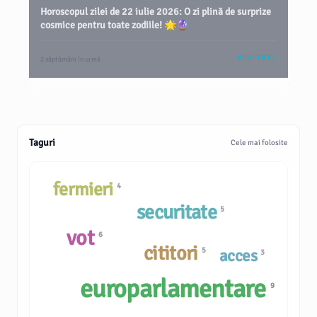
Horoscopul zilei de 22 iulie 2026: O zi plină de surprize
cosmice pentru toate zodiile! 🌟🔮
VEZI TOT
2 săptămâni în urmă
Taguri
Cele mai folosite
fermieri
4
securitate
5
vot
6
cititori
5
acces
3
europarlamentare
9