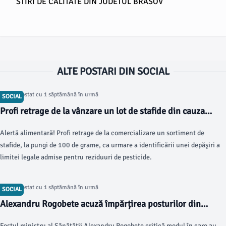
STIRI DE CALITATE DIN JUDETUL BRASOV
ALTE POSTARI DIN SOCIAL
Articol postat cu 1 săptămână în urmă
SOCIAL
Profi retrage de la vânzare un lot de stafide din cauza
pesticidelor
Alertă alimentară! Profi retrage de la comercializare un sortiment de
stafide, la pungi de 100 de grame, ca urmare a identificării unei depăşiri a
limitei legale admise pentru reziduuri de pesticide.
Articol postat cu 1 săptămână în urmă
SOCIAL
Alexandru Rogobete acuză împărțirea posturilor din
spitale. Braşovul a primit doar 65 de locuri, în timp ce
Fostul ministru al Sănătăţii Alexandru Rogobete critică modul în care au