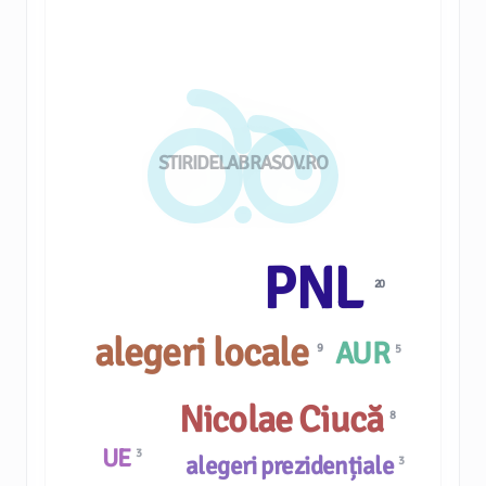
STIRIDELABRASOV.RO
PNL
20
alegeri locale
AUR
9
5
Nicolae Ciucă
8
UE
3
alegeri prezidențiale
3