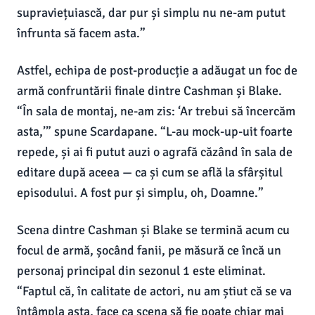
supraviețuiască, dar pur și simplu nu ne-am putut
înfrunta să facem asta.”
Astfel, echipa de post-producție a adăugat un foc de
armă confruntării finale dintre Cashman și Blake.
“În sala de montaj, ne-am zis: ‘Ar trebui să încercăm
asta,’” spune Scardapane. “L-au mock-up-uit foarte
repede, și ai fi putut auzi o agrafă căzând în sala de
editare după aceea — ca și cum se află la sfârșitul
episodului. A fost pur și simplu, oh, Doamne.”
Scena dintre Cashman și Blake se termină acum cu
focul de armă, șocând fanii, pe măsură ce încă un
personaj principal din sezonul 1 este eliminat.
“Faptul că, în calitate de actori, nu am știut că se va
întâmpla asta, face ca scena să fie poate chiar mai