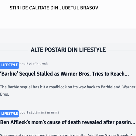
STIRI DE CALITATE DIN JUDETUL BRASOV
ALTE POSTARI DIN LIFESTYLE
Articol postat cu 5 zile în urmă
LIFESTYLE
‘Barbie’ Sequel Stalled as Warner Bros. Tries to Reach
Deals With Greta Gerwig, Margot Robbie, Ryan Gosling -
The Barbie sequel has hit a roadblock on its way back to Barbieland. Warner
The Hollywood Reporter
Bros.
Articol postat cu 1 săptămână în urmă
LIFESTYLE
Ben Affleck’s mom’s cause of death revealed after passing
at actor’s LA home - Page Six
See more of our coverage in your search results. Add Page Six on Google A