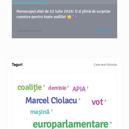
Horoscopul zilei de 22 iulie 2026: O zi plină de surprize
cosmice pentru toate zodiile! 🌟🔮
VEZI TOT
2 săptămâni în urmă
Taguri
Cele mai folosite
coaliție
5
demisie
2
APIA
3
Marcel Ciolacu
vot
6
6
mașină
3
europarlamentare
9