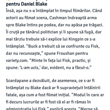
pentru Daniel Blake
Însă, așa nu s-a întâmplat în timpul filmărilor. Când
actorii au filmat scena, Cashman îndreaptă arma
spre Blake întins pe podea, dar nu apăsa pe trăgaci.
Îi cruță pe tânărul politician și îi spune să fugă, dar
mai târziu trebuie să-i explice lui Kingpin ce s-a
întâmplat. “Buck a trebuit să se confrunte cu Fisk,
dar nu recunoaște,” spune Froushan pentru
variety.com. “Minte în fața lui Fisk, practic, și
spune: ‘L-am ucis,’ dar, evident, nu a făcut-o.”
Scardapane a dezvăluit, de asemenea, ce s-ar fi
întâmplat cu Blake dacă ar fi supraviețuit întâlnirii
fatale, așa cum a fost filmat inițial. “Modul în care ar
fi decurs lucrurile ar fi fost că el ar fi rămas în
administrația lui Fisk,” explică acesta. “Merge să