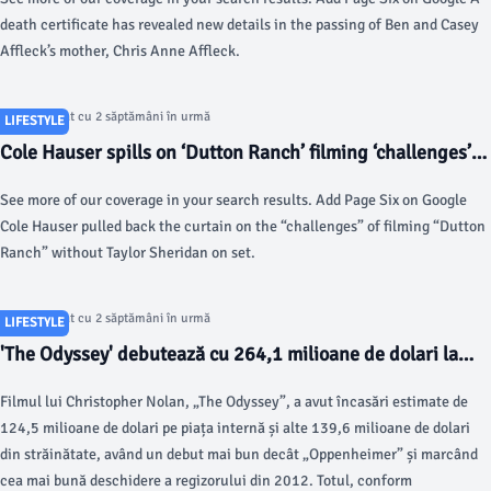
death certificate has revealed new details in the passing of Ben and Casey
Affleck’s mother, Chris Anne Affleck.
Articol postat cu 2 săptămâni în urmă
LIFESTYLE
Cole Hauser spills on ‘Dutton Ranch’ filming ‘challenges’
without Taylor Sheridan on set - Page Six
See more of our coverage in your search results. Add Page Six on Google
Cole Hauser pulled back the curtain on the “challenges” of filming “Dutton
Ranch” without Taylor Sheridan on set.
Articol postat cu 2 săptămâni în urmă
LIFESTYLE
'The Odyssey' debutează cu 264,1 milioane de dolari la
nivel mondial, depășind premieră 'Oppenheimer'
Filmul lui Christopher Nolan, „The Odyssey”, a avut încasări estimate de
124,5 milioane de dolari pe piața internă și alte 139,6 milioane de dolari
din străinătate, având un debut mai bun decât „Oppenheimer” și marcând
cea mai bună deschidere a regizorului din 2012. Totul, conform