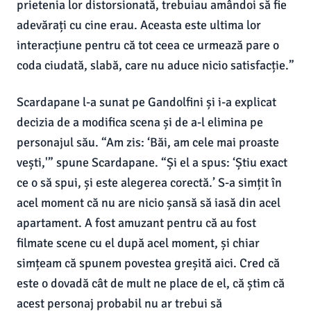
prietenia lor distorsionată, trebuiau amândoi să fie
adevărați cu cine erau. Aceasta este ultima lor
interacțiune pentru că tot ceea ce urmează pare o
coda ciudată, slabă, care nu aduce nicio satisfacție.”
Scardapane l-a sunat pe Gandolfini și i-a explicat
decizia de a modifica scena și de a-l elimina pe
personajul său. “Am zis: ‘Băi, am cele mai proaste
vești,'” spune Scardapane. “Și el a spus: ‘Știu exact
ce o să spui, și este alegerea corectă.’ S-a simțit în
acel moment că nu are nicio șansă să iasă din acel
apartament. A fost amuzant pentru că au fost
filmate scene cu el după acel moment, și chiar
simțeam că spunem povestea greșită aici. Cred că
este o dovadă cât de mult ne place de el, că știm că
acest personaj probabil nu ar trebui să