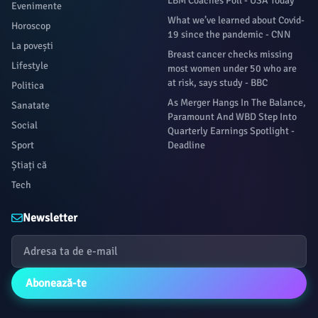
LBM Coaches Poll - USA Today
Evenimente
What we’ve learned about Covid-
Horoscop
19 since the pandemic - CNN
La povești
Breast cancer checks missing
Lifestyle
most women under 50 who are
at risk, says study - BBC
Politica
As Merger Hangs In The Balance,
Sanatate
Paramount And WBD Step Into
Social
Quarterly Earnings Spotlight -
Sport
Deadline
Știați că
Tech
Newsletter
Abonează-te