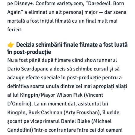
pe Disney+. Conform variety.com, “Daredevil: Born
Again” a eliminat un alt personaj major — dar scena
mortală a fost inițial filmată cu un final mult mai
fericit.
👉 Decizia schimbării finale filmate a fost luată
în post-producție
Nu a fost până după filmare când showrunnerul
Dario Scardapane a decis să schimbe cursul și să
adauge efecte speciale în post-producție pentru a
definitiva soarta unuia dintre cei mai apropiați aliați
ai lui Kingpin/Mayor Wilson Fisk (Vincent
D’Onofrio). La un moment dat, asistentul lui
Kingpin, Buck Cashman (Arty Froushan), îl ucide
șocant pe viceprimarul Daniel Blake (Michael
Gandolfini) într-o confruntare între cei doi oameni