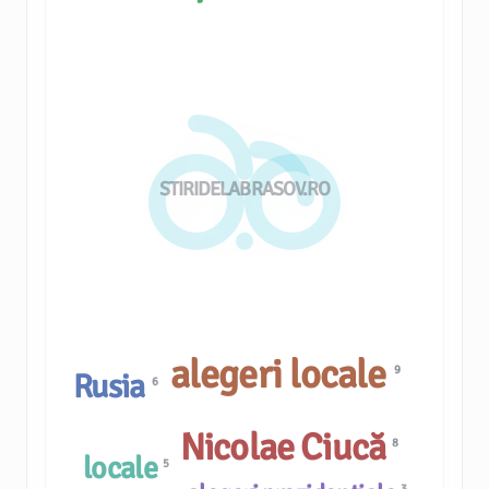
STIRIDELABRASOV.RO
alegeri locale
9
Rusia
6
Nicolae Ciucă
8
locale
5
3