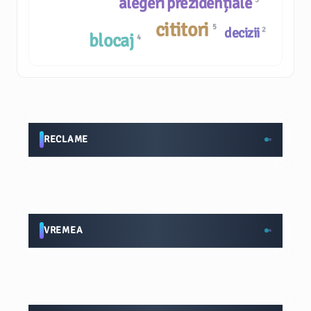
alegeri prezidențiale
cititori
5
decizii
2
blocaj
4
RECLAME
VREMEA