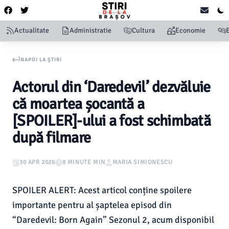
Actualitate
Administratie
Cultura
Economie
ÎNAPOI LA ȘTIRI
Actorul din ‘Daredevil’ dezvăluie
că moartea șocantă a
[SPOILER]-ului a fost schimbată
după filmare
30 APR 2026
8 MINUTE MIN
MARIA SIMIONESCU
SPOILER ALERT: Acest articol conține spoilere
importante pentru al șaptelea episod din
“Daredevil: Born Again” Sezonul 2, acum disponibil