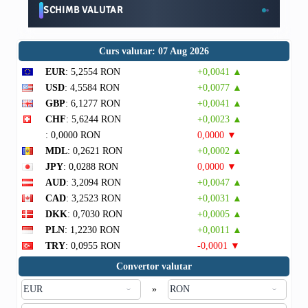
SCHIMB VALUTAR
Curs valutar: 07 Aug 2026
EUR
: 5,2554 RON
+0,0041 ▲
USD
: 4,5584 RON
+0,0077 ▲
GBP
: 6,1277 RON
+0,0041 ▲
CHF
: 5,6244 RON
+0,0023 ▲
: 0,0000 RON
0,0000 ▼
MDL
: 0,2621 RON
+0,0002 ▲
JPY
: 0,0288 RON
0,0000 ▼
AUD
: 3,2094 RON
+0,0047 ▲
CAD
: 3,2523 RON
+0,0031 ▲
DKK
: 0,7030 RON
+0,0005 ▲
PLN
: 1,2230 RON
+0,0011 ▲
TRY
: 0,0955 RON
-0,0001 ▼
Convertor valutar
»