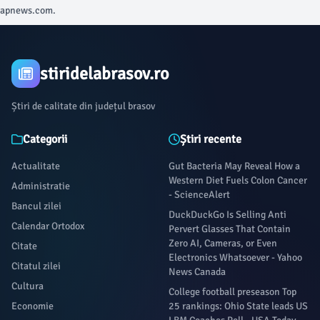
apnews.com.
stiridelabrasov.ro
Știri de calitate din județul brasov
Categorii
Știri recente
Actualitate
Gut Bacteria May Reveal How a
Western Diet Fuels Colon Cancer
Administratie
- ScienceAlert
Bancul zilei
DuckDuckGo Is Selling Anti
Calendar Ortodox
Pervert Glasses That Contain
Zero AI, Cameras, or Even
Citate
Electronics Whatsoever - Yahoo
Citatul zilei
News Canada
Cultura
College football preseason Top
Economie
25 rankings: Ohio State leads US