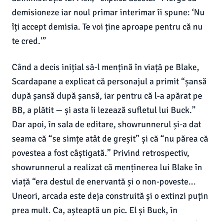
demisioneze iar noul primar interimar îi spune: ‘Nu
îți accept demisia. Te voi ține aproape pentru că nu
te cred.'”
Când a decis inițial să-l mențină în viață pe Blake,
Scardapane a explicat că personajul a primit “șansă
după șansă după șansă, iar pentru că l-a apărat pe
BB, a plătit — și asta îi lezează sufletul lui Buck.”
Dar apoi, în sala de editare, showrunnerul și-a dat
seama că “se simțe atât de greșit” și că “nu părea că
povestea a fost câștigată.” Privind retrospectiv,
showrunnerul a realizat că menținerea lui Blake în
viață “era destul de enervantă și o non-poveste...
Uneori, arcada este deja construită și o extinzi puțin
prea mult. Ca, așteaptă un pic. El și Buck, în